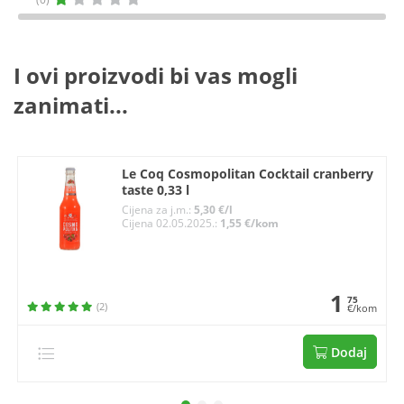
I ovi proizvodi bi vas mogli
zanimati...
Le Coq Cosmopolitan Cocktail cranberry
taste 0,33 l
Cijena za j.m.:
5,30 €/l
Cijena 02.05.2025.:
1,55 €/kom
1
75
(2)
€/kom
Dodaj