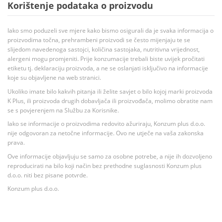
Korištenje podataka o proizvodu
Iako smo poduzeli sve mjere kako bismo osigurali da je svaka informacija o
proizvodima točna, prehrambeni proizvodi se često mijenjaju te se
slijedom navedenoga sastojci, količina sastojaka, nutritivna vrijednost,
alergeni mogu promjeniti. Prije konzumacije trebali biste uvijek pročitati
etiketu tj. deklaraciju proizvoda, a ne se oslanjati isključivo na informacije
koje su objavljene na web stranici.
Ukoliko imate bilo kakvih pitanja ili želite savjet o bilo kojoj marki proizvoda
K Plus, ili proizvoda drugih dobavljača ili proizvođača, molimo obratite nam
se s povjerenjem na Službu za Korisnike.
Iako se informacije o proizvodima redovito ažuriraju, Konzum plus d.o.o.
nije odgovoran za netočne informacije. Ovo ne utječe na vaša zakonska
prava.
Ove informacije objavljuju se samo za osobne potrebe, a nije ih dozvoljeno
reproducirati na bilo koji način bez prethodne suglasnosti Konzum plus
d.o.o. niti bez pisane potvrde.
Konzum plus d.o.o.