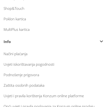
Shop&Touch
Poklon kartica
MultiPlus kartica
Info
Načini plaćanja
Uvjeti iskorištavanja pogodnosti
Podnošenje prigovora
Zaštita osobnih podataka
Uvjeti i pravila korištenja Konzum online platforme
Opći uvjeti i pravila poslovanja za Konzum online prodaju