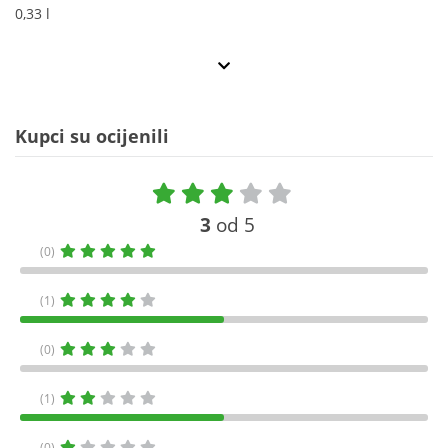
0,33 l
Kupci su ocijenili
3
od 5
(0)
(1)
(0)
(1)
(0)