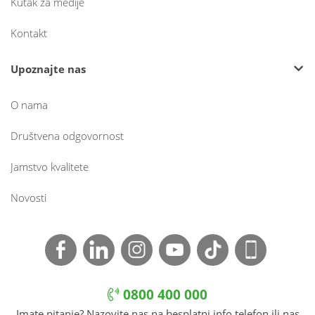
Kutak za medije
Kontakt
Upoznajte nas
O nama
Društvena odgovornost
Jamstvo kvalitete
Novosti
0800 400 000
Imate pitanje? Nazovite nas na besplatni info telefon ili nas