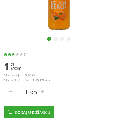
(2)
1
75
€/kom
Cijena za j.m.:
5,30 €/l
Cijena 02.05.2025.:
1,55 €/kom
kom
DODAJ U KOŠARICU