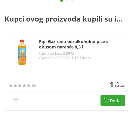
Kupci ovog proizvoda kupili su i...
Pipi Gazirano bezalkoholno piće s
okusom naranče 0,5 l
Cijena za j.m.:
2,30 €/l
Cijena 02.05.2025.:
1,15 €/kom
1
15
(0)
€/kom
Dodaj