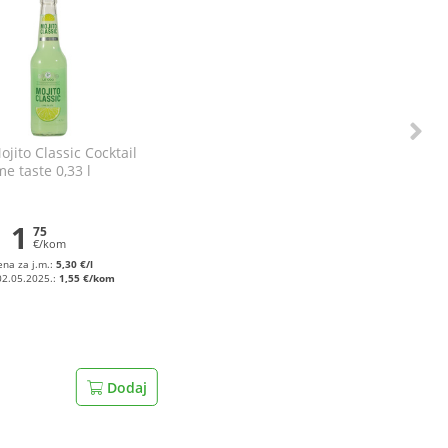
jito Classic Cocktail
me taste 0,33 l
1
75
€/kom
ena za j.m.:
5,30 €/l
02.05.2025.:
1,55 €/kom
Dodaj