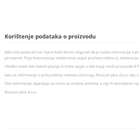
Korištenje podataka o proizvodu
Iako smo poduzeli sve mjere kako bismo osigurali da je svaka informacija o pr
promjeniti. Prije konzumacije trebali biste uvijek pročitati etiketu tj. deklaraci
Ukoliko imate bilo kakvih pitanja ili želite savjet o bilo kojoj marki proizvoda
Iako se informacije o proizvodima redovito ažuriraju, Konzum plus d.o.o. nije
Ove informacije objavljuju se samo za osobne potrebe, a nije ih dozvoljeno rep
Konzum plus d.o.o.