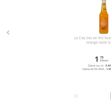
Le Coq Sex on the bea
orange taste 0,
1
75
€/kom
Cijena za j.m.:
5,30
Cijena 02.05.2025.:
1,5