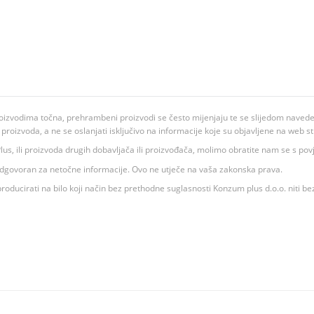
oizvodima točna, prehrambeni proizvodi se često mijenjaju te se slijedom navedeno
ju proizvoda, a ne se oslanjati isključivo na informacije koje su objavljene na web st
 K Plus, ili proizvoda drugih dobavljača ili proizvođača, molimo obratite nam se s p
 odgovoran za netočne informacije. Ovo ne utječe na vaša zakonska prava.
roducirati na bilo koji način bez prethodne suglasnosti Konzum plus d.o.o. niti be