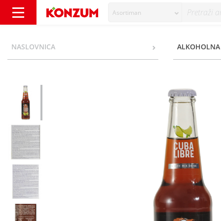
Asortiman
Le Coq Cocktail Cuba libre 0,33 l - Konzum
NASLOVNICA
ALKOHOLNA 