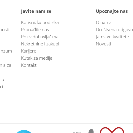
Javite nam se
Upoznajte nas
Korisnička podrška
O nama
nosti
Pronađite nas
Društvena odgovo
Poziv dobavljačima
Jamstvo kvalitete
Nekretnine i zakupi
Novosti
 Konzum
Karijere
Kutak za medije
anja za
Kontakt
e u
ci