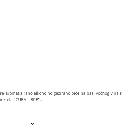
re-aromatizirano alkoholno gazirano piće na bazi voćnog vina s
oktela "CUBA LIBRE"..