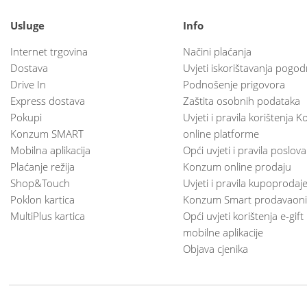
Usluge
Info
Internet trgovina
Načini plaćanja
Dostava
Uvjeti iskorištavanja pogod
Drive In
Podnošenje prigovora
Express dostava
Zaštita osobnih podataka
Pokupi
Uvjeti i pravila korištenja
Konzum SMART
online platforme
Mobilna aplikacija
Opći uvjeti i pravila poslov
Plaćanje režija
Konzum online prodaju
Shop&Touch
Uvjeti i pravila kupoprodaj
Poklon kartica
Konzum Smart prodavaoni
MultiPlus kartica
Opći uvjeti korištenja e-gift
mobilne aplikacije
Objava cjenika