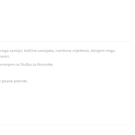
ga sastojci, količina sastojaka, nutritivna vrijednost, alergeni mogu
ranici.
ovjerenjem na Službu za Korisnike.
z pisane potvrde.