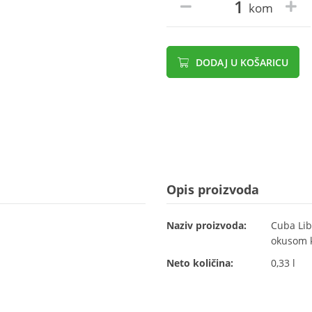
kom
DODAJ U KOŠARICU
Opis proizvoda
Naziv proizvoda:
Cuba Lib
okusom k
Neto količina:
0,33 l