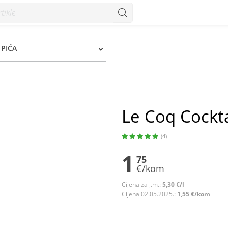
PIĆA
Le Coq Cocktai
(4)
1
75
€/kom
Cijena za j.m.:
5,30 €/l
Cijena 02.05.2025.:
1,55 €/kom