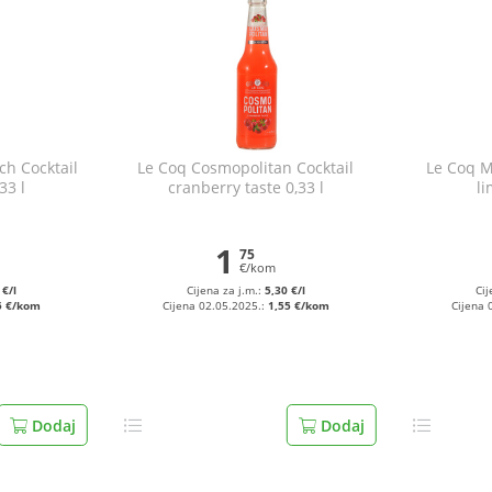
ch Cocktail
Le Coq Cosmopolitan Cocktail
Le Coq Mo
33 l
cranberry taste 0,33 l
li
1
75
€/kom
 €/l
Cijena za j.m.:
5,30 €/l
Cij
5 €/kom
Cijena 02.05.2025.:
1,55 €/kom
Cijena 
Dodaj
Dodaj