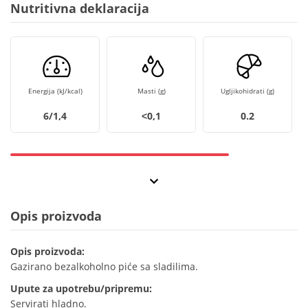
Nutritivna deklaracija
Energija (kJ/kcal)
Masti (g)
Ugljikohidrati (g)
6/1,4
˂0,1
0.2
Opis proizvoda
Opis proizvoda:
Gazirano bezalkoholno piće sa sladilima.
Upute za upotrebu/pripremu:
Servirati hladno.