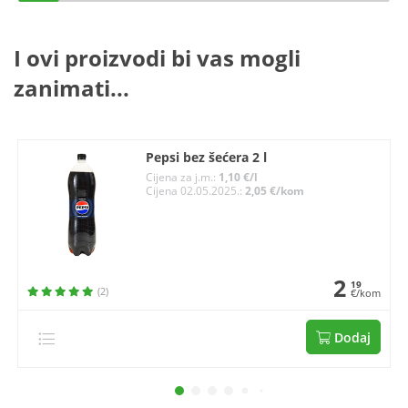
I ovi proizvodi bi vas mogli
zanimati...
Pepsi bez šećera 2 l
Cijena za j.m.:
1,10 €/l
Cijena 02.05.2025.:
2,05 €/kom
2
19
(2)
€/kom
Dodaj