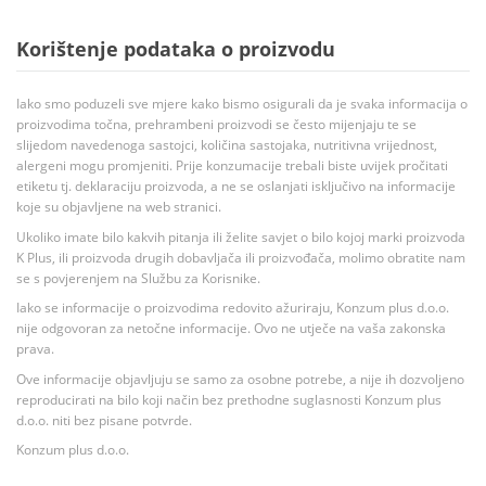
Korištenje podataka o proizvodu
Iako smo poduzeli sve mjere kako bismo osigurali da je svaka informacija o
proizvodima točna, prehrambeni proizvodi se često mijenjaju te se
slijedom navedenoga sastojci, količina sastojaka, nutritivna vrijednost,
alergeni mogu promjeniti. Prije konzumacije trebali biste uvijek pročitati
etiketu tj. deklaraciju proizvoda, a ne se oslanjati isključivo na informacije
koje su objavljene na web stranici.
Ukoliko imate bilo kakvih pitanja ili želite savjet o bilo kojoj marki proizvoda
K Plus, ili proizvoda drugih dobavljača ili proizvođača, molimo obratite nam
se s povjerenjem na Službu za Korisnike.
Iako se informacije o proizvodima redovito ažuriraju, Konzum plus d.o.o.
nije odgovoran za netočne informacije. Ovo ne utječe na vaša zakonska
prava.
Ove informacije objavljuju se samo za osobne potrebe, a nije ih dozvoljeno
reproducirati na bilo koji način bez prethodne suglasnosti Konzum plus
d.o.o. niti bez pisane potvrde.
Konzum plus d.o.o.