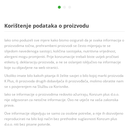
Korištenje podataka o proizvodu
Iako smo poduzeli sve mjere kako bismo osigurali da je svaka informacija o
proizvodima točna, prehrambeni proizvodi se često mijenjaju te se
slijedom navedenoga sastojci, količina sastojaka, nutritivna vrijednost,
alergeni mogu promjeniti. Prije konzumacije trebali biste uvijek pročitati
etiketu tj. deklaraciju proizvoda, a ne se oslanjati isključivo na informacije
koje su objavljene na web stranici.
Ukoliko imate bilo kakvih pitanja ili želite savjet o bilo kojoj marki proizvoda
K Plus, ili proizvoda drugih dobavljača ili proizvođača, molimo obratite nam
se s povjerenjem na Službu za Korisnike.
Iako se informacije o proizvodima redovito ažuriraju, Konzum plus d.o.o.
nije odgovoran za netočne informacije. Ovo ne utječe na vaša zakonska
prava.
Ove informacije objavljuju se samo za osobne potrebe, a nije ih dozvoljeno
reproducirati na bilo koji način bez prethodne suglasnosti Konzum plus
d.o.o. niti bez pisane potvrde.