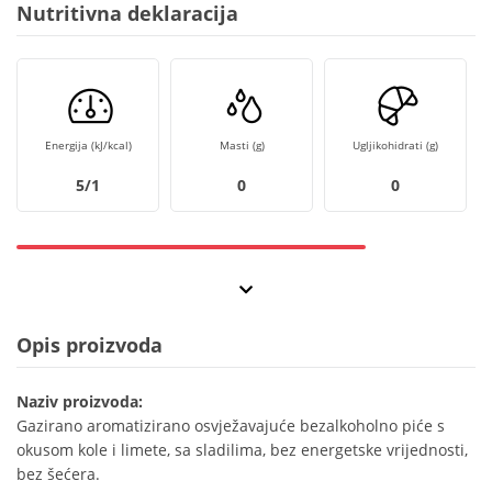
Nutritivna deklaracija
Energija (kJ/kcal)
Masti (g)
Ugljikohidrati (g)
5/1
0
0
Opis proizvoda
Naziv proizvoda:
Gazirano aromatizirano osvježavajuće bezalkoholno piće s
okusom kole i limete, sa sladilima, bez energetske vrijednosti,
bez šećera.