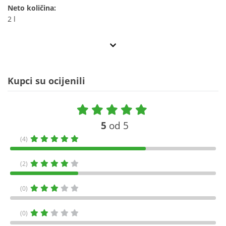
Neto količina:
2 l
Kupci su ocijenili
5
od 5
(4)
(2)
(0)
(0)