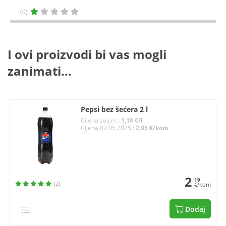
(0)
I ovi proizvodi bi vas mogli
zanimati...
Pepsi bez šećera 2 l
Cijena za j.m.:
1,10 €/l
Cijena 02.05.2025.:
2,05 €/kom
2
19
(2)
€/kom
Dodaj