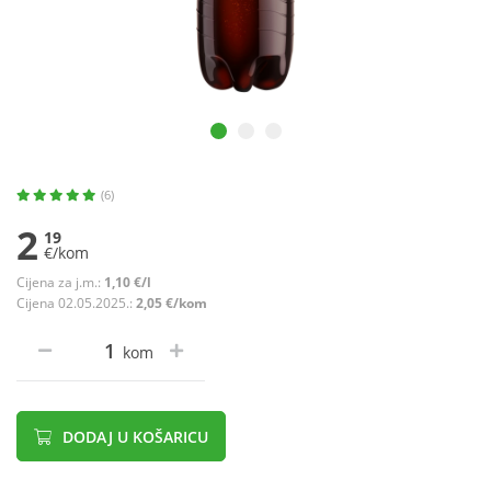
(6)
2
19
€/kom
Cijena za j.m.:
1,10 €/l
Cijena 02.05.2025.:
2,05 €/kom
kom
DODAJ U KOŠARICU