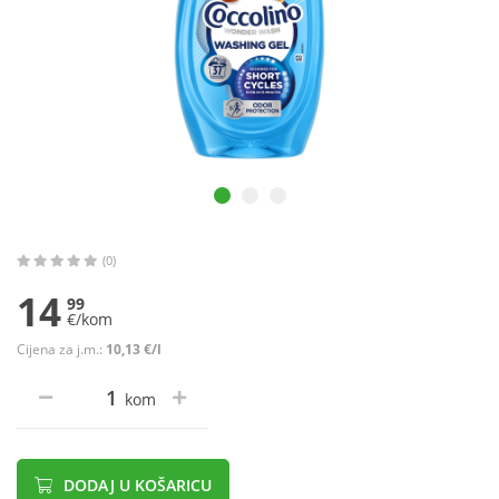
(0)
14
99
€/kom
Cijena za j.m.:
10,13 €/l
kom
DODAJ U KOŠARICU