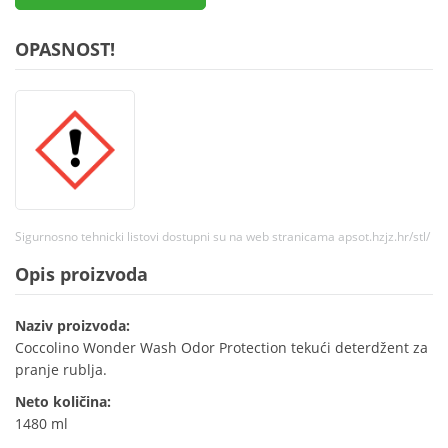
OPASNOST!
Sigurnosno tehnicki listovi dostupni su na web stranicama apsot.hzjz.hr/stl/
Opis proizvoda
Naziv proizvoda:
Coccolino Wonder Wash Odor Protection tekući deterdžent za
pranje rublja.
Neto količina:
1480 ml