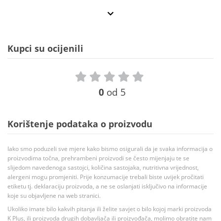
Kupci su ocijenili
0
od 5
Korištenje podataka o proizvodu
Iako smo poduzeli sve mjere kako bismo osigurali da je svaka informacija o
proizvodima točna, prehrambeni proizvodi se često mijenjaju te se
slijedom navedenoga sastojci, količina sastojaka, nutritivna vrijednost,
alergeni mogu promjeniti. Prije konzumacije trebali biste uvijek pročitati
etiketu tj. deklaraciju proizvoda, a ne se oslanjati isključivo na informacije
koje su objavljene na web stranici.
Ukoliko imate bilo kakvih pitanja ili želite savjet o bilo kojoj marki proizvoda
K Plus, ili proizvoda drugih dobavljača ili proizvođača, molimo obratite nam