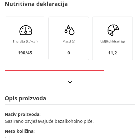
Nutritivna deklaracija
Energija (kJ/kcal)
Masti (g)
Ugljikohidrati (g)
190/45
0
11,2
Opis proizvoda
Naziv proizvoda:
Gazirano osvježavajuće bezalkoholno piće.
Neto količina:
1 l