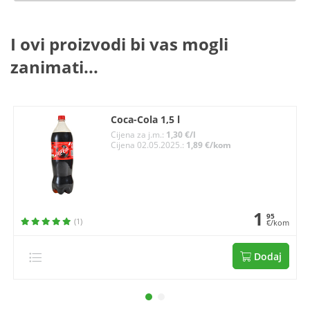
I ovi proizvodi bi vas mogli
zanimati...
Coca-Cola 1,5 l
Cijena za j.m.:
1,30 €/l
Cijena 02.05.2025.:
1,89 €/kom
1
95
(1)
€/kom
Dodaj