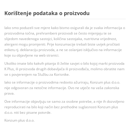
Korištenje podataka o proizvodu
Iako smo poduzeli sve mjere kako bismo osigurali da je svaka informacija o
proizvodima točna, prehrambeni proizvodi se često mijenjaju te se
slijedom navedenoga sastojci, količina sastojaka, nutritivna vrijednost,
alergeni mogu promjeniti. Prije konzumacije trebali biste uvijek pročitati
etiketu tj. deklaraciju proizvoda, a ne se oslanjati isključivo na informacije
koje su objavljene na web stranici.
Ukoliko imate bilo kakvih pitanja ili želite savjet o bilo kojoj marki proizvoda
K Plus, ili proizvoda drugih dobavljača ili proizvođača, molimo obratite nam
se s povjerenjem na Službu za Korisnike.
Iako se informacije o proizvodima redovito ažuriraju, Konzum plus d.o.o.
nije odgovoran za netočne informacije. Ovo ne utječe na vaša zakonska
prava.
Ove informacije objavljuju se samo za osobne potrebe, a nije ih dozvoljeno
reproducirati na bilo koji način bez prethodne suglasnosti Konzum plus
d.o.o. niti bez pisane potvrde.
Konzum plus d.o.o.