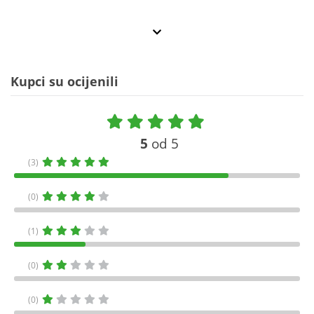
Kupci su ocijenili
5
od 5
(3)
(0)
(1)
(0)
(0)