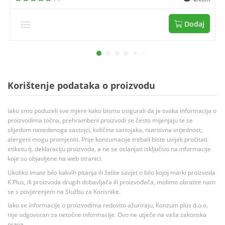
Dodaj
Korištenje podataka o proizvodu
Iako smo poduzeli sve mjere kako bismo osigurali da je svaka informacija o
proizvodima točna, prehrambeni proizvodi se često mijenjaju te se
slijedom navedenoga sastojci, količina sastojaka, nutritivna vrijednost,
alergeni mogu promjeniti. Prije konzumacije trebali biste uvijek pročitati
etiketu tj. deklaraciju proizvoda, a ne se oslanjati isključivo na informacije
koje su objavljene na web stranici.
Ukoliko imate bilo kakvih pitanja ili želite savjet o bilo kojoj marki proizvoda
K Plus, ili proizvoda drugih dobavljača ili proizvođača, molimo obratite nam
se s povjerenjem na Službu za Korisnike.
Iako se informacije o proizvodima redovito ažuriraju, Konzum plus d.o.o.
nije odgovoran za netočne informacije. Ovo ne utječe na vaša zakonska
prava.