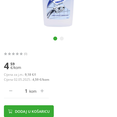
(0)
4
59
€/kom
Cijena za j.m.:
9,18 €/l
Cijena 02.05.2025.:
4,59 €/kom
kom
DODAJ U KOŠARICU