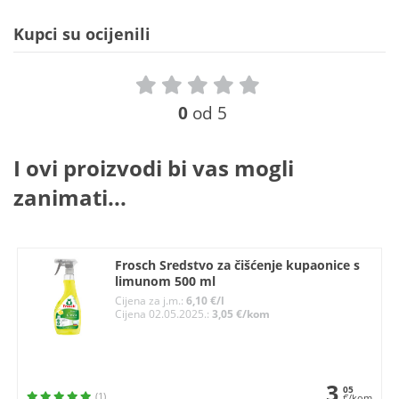
Kupci su ocijenili
0
od 5
I ovi proizvodi bi vas mogli
zanimati...
Frosch Sredstvo za čišćenje kupaonice s
limunom 500 ml
Cijena za j.m.:
6,10 €/l
Cijena 02.05.2025.:
3,05 €/kom
3
05
(1)
€/kom