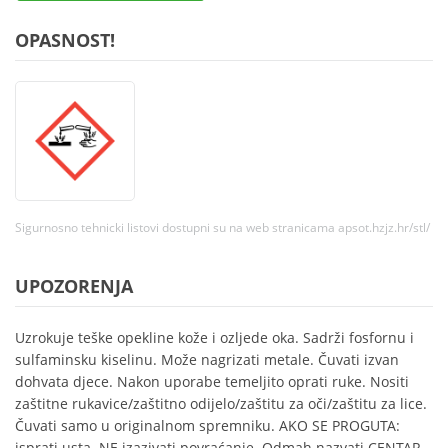
OPASNOST!
Sigurnosno tehnicki listovi dostupni su na web stranicama apsot.hzjz.hr/stl/
UPOZORENJA
Uzrokuje teške opekline kože i ozljede oka. Sadrži fosfornu i
sulfaminsku kiselinu. Može nagrizati metale. Čuvati izvan
dohvata djece. Nakon uporabe temeljito oprati ruke. Nositi
zaštitne rukavice/zaštitno odijelo/zaštitu za oči/zaštitu za lice.
Čuvati samo u originalnom spremniku. AKO SE PROGUTA:
isprati usta. NE izazivati povraćanje. Odmah nazvati CENTAR