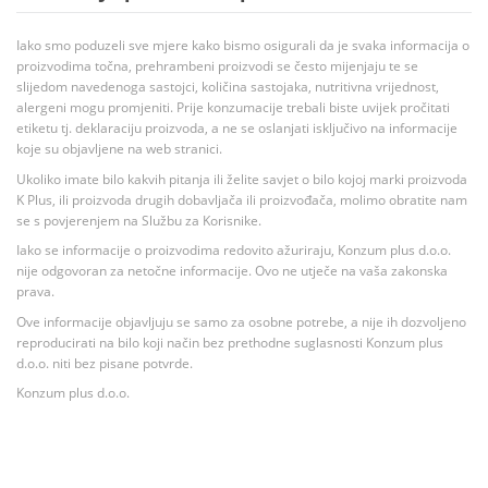
Iako smo poduzeli sve mjere kako bismo osigurali da je svaka informacija o
proizvodima točna, prehrambeni proizvodi se često mijenjaju te se
slijedom navedenoga sastojci, količina sastojaka, nutritivna vrijednost,
alergeni mogu promjeniti. Prije konzumacije trebali biste uvijek pročitati
etiketu tj. deklaraciju proizvoda, a ne se oslanjati isključivo na informacije
koje su objavljene na web stranici.
Ukoliko imate bilo kakvih pitanja ili želite savjet o bilo kojoj marki proizvoda
K Plus, ili proizvoda drugih dobavljača ili proizvođača, molimo obratite nam
se s povjerenjem na Službu za Korisnike.
Iako se informacije o proizvodima redovito ažuriraju, Konzum plus d.o.o.
nije odgovoran za netočne informacije. Ovo ne utječe na vaša zakonska
prava.
Ove informacije objavljuju se samo za osobne potrebe, a nije ih dozvoljeno
reproducirati na bilo koji način bez prethodne suglasnosti Konzum plus
d.o.o. niti bez pisane potvrde.
Konzum plus d.o.o.