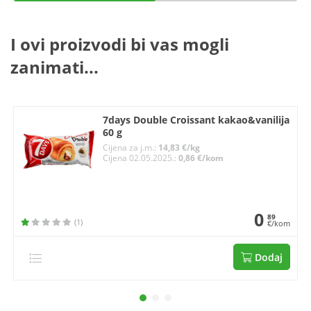
I ovi proizvodi bi vas mogli
zanimati...
7days Double Croissant kakao&vanilija
60 g
Cijena za j.m.:
14,83 €/kg
Cijena 02.05.2025.:
0,86 €/kom
0
89
(1)
€/kom
Dodaj