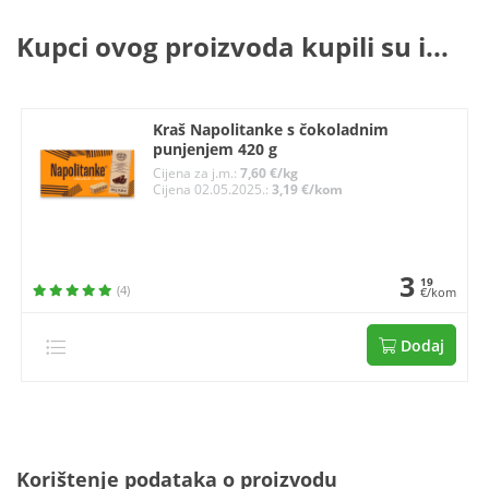
Kupci ovog proizvoda kupili su i...
Kraš Napolitanke s čokoladnim
punjenjem 420 g
Cijena za j.m.:
7,60 €/kg
Cijena 02.05.2025.:
3,19 €/kom
3
19
(4)
€/kom
Dodaj
Korištenje podataka o proizvodu