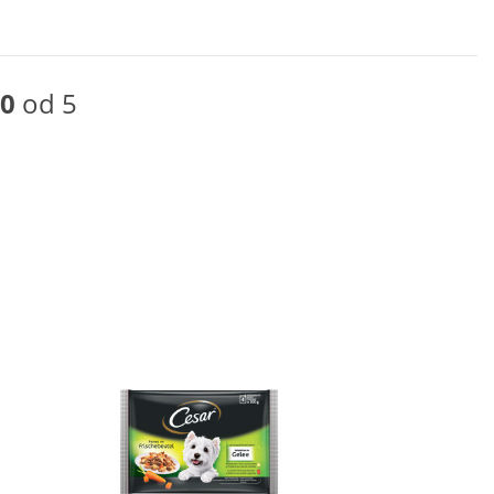
0
od 5