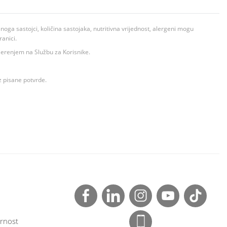
ga sastojci, količina sastojaka, nutritivna vrijednost, alergeni mogu
ranici.
ovjerenjem na Službu za Korisnike.
z pisane potvrde.
rnost