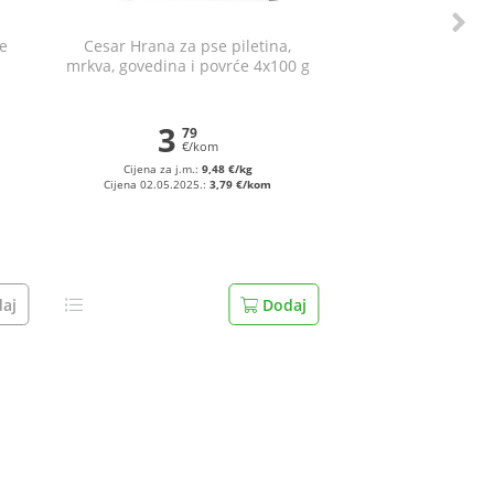
se
Cesar Hrana za pse piletina,
mrkva, govedina i povrće 4x100 g
3
79
€/kom
Cijena za j.m.:
9,48 €/kg
Cijena 02.05.2025.:
3,79 €/kom
aj
Dodaj