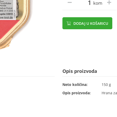
kom
DODAJ U KOŠARICU
Opis proizvoda
Neto količina:
150 g
Opis proizvoda:
Hrana za