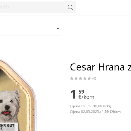
Konzum
Cesar Hrana z
(0)
1
59
€/kom
Cijena za j.m.:
10,60 €/kg
Cijena 02.05.2025.:
1,59 €/kom