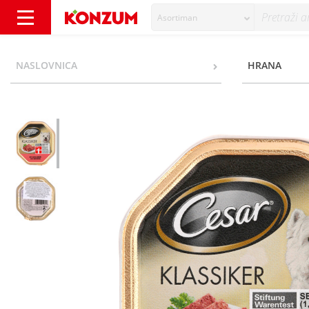
Asortiman
Cesar Hrana za pse teletina, perad 150 g - 
NASLOVNICA
HRANA