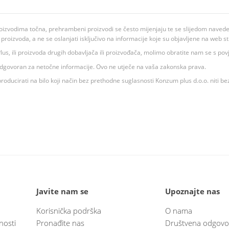
oizvodima točna, prehrambeni proizvodi se često mijenjaju te se slijedom navedeno
ju proizvoda, a ne se oslanjati isključivo na informacije koje su objavljene na web st
 K Plus, ili proizvoda drugih dobavljača ili proizvođača, molimo obratite nam se s p
 odgovoran za netočne informacije. Ovo ne utječe na vaša zakonska prava.
roducirati na bilo koji način bez prethodne suglasnosti Konzum plus d.o.o. niti be
Javite nam se
Upoznajte nas
Korisnička podrška
O nama
nosti
Pronađite nas
Društvena odgovo