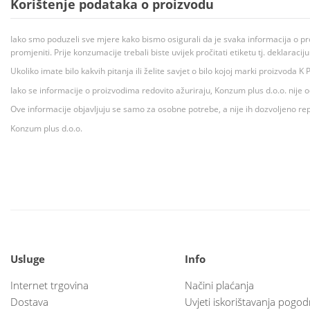
Korištenje podataka o proizvodu
Iako smo poduzeli sve mjere kako bismo osigurali da je svaka informacija o pr
promjeniti. Prije konzumacije trebali biste uvijek pročitati etiketu tj. deklaraci
Ukoliko imate bilo kakvih pitanja ili želite savjet o bilo kojoj marki proizvoda
Iako se informacije o proizvodima redovito ažuriraju, Konzum plus d.o.o. nije
Ove informacije objavljuju se samo za osobne potrebe, a nije ih dozvoljeno rep
Konzum plus d.o.o.
Usluge
Info
Internet trgovina
Načini plaćanja
Dostava
Uvjeti iskorištavanja pogod