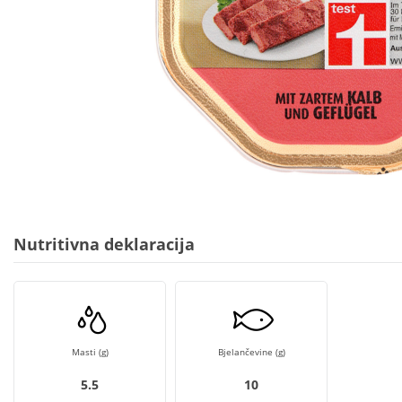
Nutritivna deklaracija
Masti (g)
Bjelančevine (g)
5.5
10