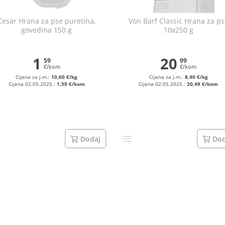
Cesar Hrana za pse puretina,
Von Barf Classic Hrana za p
govedina 150 g
10x250 g
1
20
59
99
€/kom
€/kom
Cijena za j.m.:
10,60 €/kg
Cijena za j.m.:
8,40 €/kg
Cijena 02.05.2025.:
1,59 €/kom
Cijena 02.05.2025.:
20,49 €/kom
Dodaj
Dod