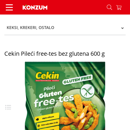
Cekin Pileći free-tes bez glutena 600 g - Konzum
KEKSI, KREKERI, OSTALO
Cekin Pileći free-tes bez glutena 600 g