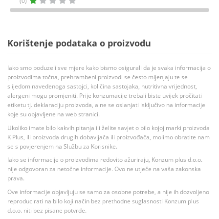
(0)
Korištenje podataka o proizvodu
Iako smo poduzeli sve mjere kako bismo osigurali da je svaka informacija o
proizvodima točna, prehrambeni proizvodi se često mijenjaju te se
slijedom navedenoga sastojci, količina sastojaka, nutritivna vrijednost,
alergeni mogu promjeniti. Prije konzumacije trebali biste uvijek pročitati
etiketu tj. deklaraciju proizvoda, a ne se oslanjati isključivo na informacije
koje su objavljene na web stranici.
Ukoliko imate bilo kakvih pitanja ili želite savjet o bilo kojoj marki proizvoda
K Plus, ili proizvoda drugih dobavljača ili proizvođača, molimo obratite nam
se s povjerenjem na Službu za Korisnike.
Iako se informacije o proizvodima redovito ažuriraju, Konzum plus d.o.o.
nije odgovoran za netočne informacije. Ovo ne utječe na vaša zakonska
prava.
Ove informacije objavljuju se samo za osobne potrebe, a nije ih dozvoljeno
reproducirati na bilo koji način bez prethodne suglasnosti Konzum plus
d.o.o. niti bez pisane potvrde.