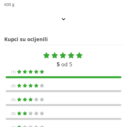
600 g
Kupci su ocijenili
5
od 5
(1)
(0)
(0)
(0)