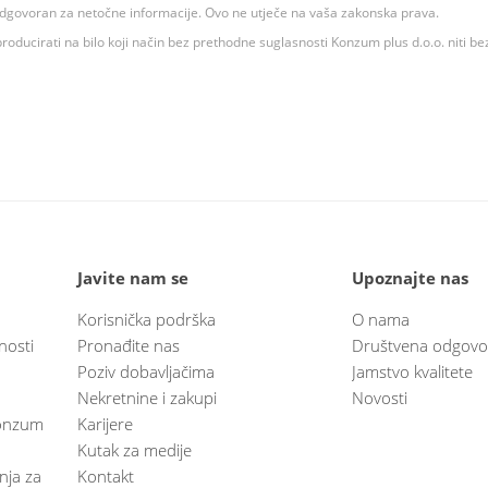
 odgovoran za netočne informacije. Ovo ne utječe na vaša zakonska prava.
roducirati na bilo koji način bez prethodne suglasnosti Konzum plus d.o.o. niti be
Javite nam se
Upoznajte nas
Korisnička podrška
O nama
nosti
Pronađite nas
Društvena odgovo
Poziv dobavljačima
Jamstvo kvalitete
Nekretnine i zakupi
Novosti
 Konzum
Karijere
Kutak za medije
anja za
Kontakt