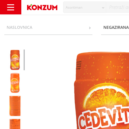
Asortiman
Cedevita okus naranča 455 g - Konzum
NASLOVNICA
NEGAZIRANA