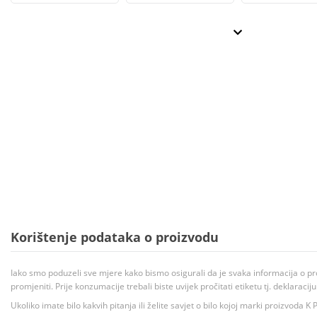
Korištenje podataka o proizvodu
Iako smo poduzeli sve mjere kako bismo osigurali da je svaka informacija o pr
promjeniti. Prije konzumacije trebali biste uvijek pročitati etiketu tj. deklaraci
Ukoliko imate bilo kakvih pitanja ili želite savjet o bilo kojoj marki proizvoda