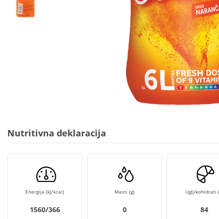
Nutritivna deklaracija
Energija (kJ/kcal)
Masti (g)
Ugljikohidrati (
1560/366
0
84