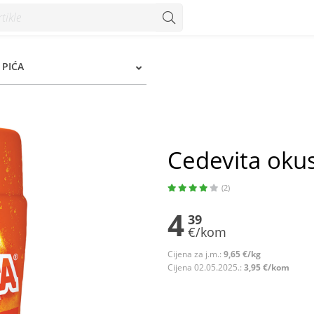
 PIĆA
Cedevita oku
(2)
4
39
€/kom
Cijena za j.m.:
9,65 €/kg
Cijena 02.05.2025.:
3,95 €/kom