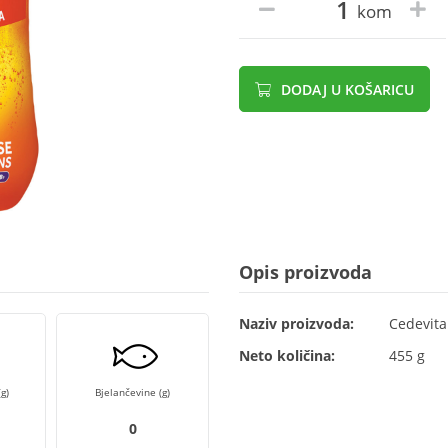
kom
DODAJ U KOŠARICU
Opis proizvoda
Naziv proizvoda:
Cedevita
Neto količina:
455 g
g)
Bjelančevine (g)
0