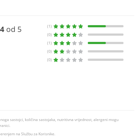
(1)
4
od 5
(0)
(1)
(0)
(0)
ga sastojci, količina sastojaka, nutritivna vrijednost, alergeni mogu
ranici.
ovjerenjem na Službu za Korisnike.