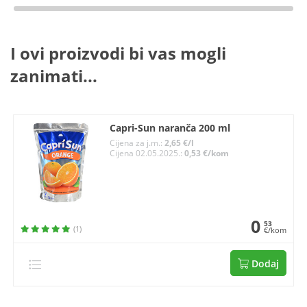
I ovi proizvodi bi vas mogli
zanimati...
Capri-Sun naranča 200 ml
Cijena za j.m.:
2,65 €/l
Cijena 02.05.2025.:
0,53 €/kom
0
53
(1)
€/kom
Dodaj