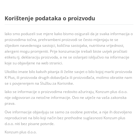
Korištenje podataka o proizvodu
Iako smo poduzeli sve mjere kako bismo osigurali da je svaka informacija o
proizvodima točna, prehrambeni proizvodi se često mijenjaju te se
slijedom navedenoga sastojci, količina sastojaka, nutritivna vrijednost,
alergeni mogu promjeniti. Prije konzumacije trebali biste uvijek pročitati
etiketu tj. deklaraciju proizvoda, a ne se oslanjati isključivo na informacije
koje su objavljene na web stranici.
Ukoliko imate bilo kakvih pitanja ili želite savjet o bilo kojoj marki proizvoda
K Plus, ili proizvoda drugih dobavljača ili proizvođača, molimo obratite nam
se s povjerenjem na Službu za Korisnike.
Iako se informacije o proizvodima redovito ažuriraju, Konzum plus d.o.o.
nije odgovoran za netočne informacije. Ovo ne utječe na vaša zakonska
prava.
Ove informacije objavljuju se samo za osobne potrebe, a nije ih dozvoljeno
reproducirati na bilo koji način bez prethodne suglasnosti Konzum plus
d.o.o. niti bez pisane potvrde.
Konzum plus d.o.o.