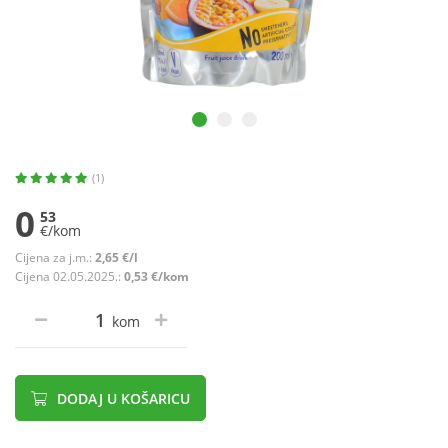
(1)
0
53
€/kom
Cijena za j.m.:
2,65 €/l
Cijena 02.05.2025.:
0,53 €/kom
kom
DODAJ U KOŠARICU