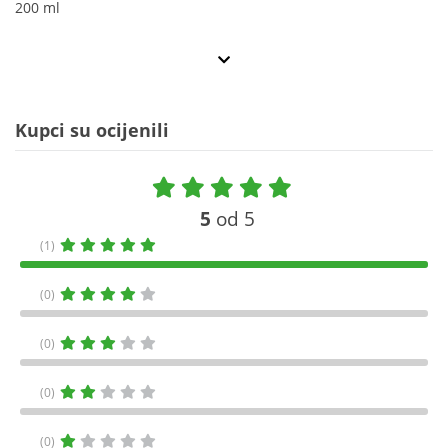
200 ml
Kupci su ocijenili
5
od 5
(1)
(0)
(0)
(0)
(0)