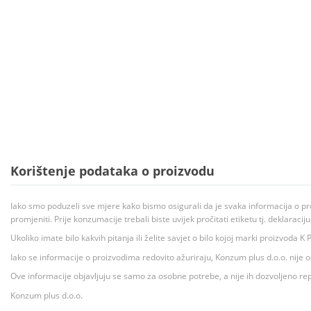
Korištenje podataka o proizvodu
Iako smo poduzeli sve mjere kako bismo osigurali da je svaka informacija o pr
promjeniti. Prije konzumacije trebali biste uvijek pročitati etiketu tj. deklaraci
Ukoliko imate bilo kakvih pitanja ili želite savjet o bilo kojoj marki proizvoda
Iako se informacije o proizvodima redovito ažuriraju, Konzum plus d.o.o. nije
Ove informacije objavljuju se samo za osobne potrebe, a nije ih dozvoljeno rep
Konzum plus d.o.o.