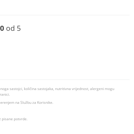
0
od 5
ga sastojci, količina sastojaka, nutritivna vrijednost, alergeni mogu
ranici.
ovjerenjem na Službu za Korisnike.
z pisane potvrde.