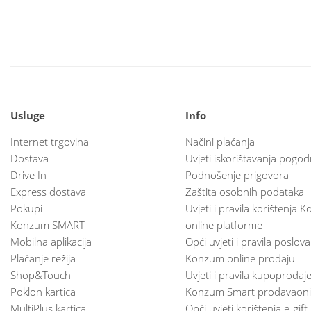
Usluge
Info
Internet trgovina
Načini plaćanja
Dostava
Uvjeti iskorištavanja pogod
Drive In
Podnošenje prigovora
Express dostava
Zaštita osobnih podataka
Pokupi
Uvjeti i pravila korištenja
Konzum SMART
online platforme
Mobilna aplikacija
Opći uvjeti i pravila poslov
Plaćanje režija
Konzum online prodaju
Shop&Touch
Uvjeti i pravila kupoprodaj
Poklon kartica
Konzum Smart prodavaoni
MultiPlus kartica
Opći uvjeti korištenja e-gift