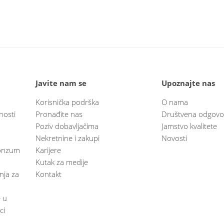
Javite nam se
Upoznajte nas
Korisnička podrška
O nama
nosti
Pronađite nas
Društvena odgovo
Poziv dobavljačima
Jamstvo kvalitete
Nekretnine i zakupi
Novosti
 Konzum
Karijere
Kutak za medije
anja za
Kontakt
e u
ci