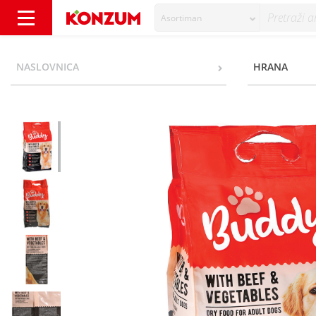
Asortiman
Buddy Hrana za pse govedina i povrće 3 kg 
NASLOVNICA
HRANA