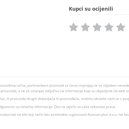
Kupci su ocijenili
oizvodima točna, prehrambeni proizvodi se često mijenjaju te se slijedom navedeno
ju proizvoda, a ne se oslanjati isključivo na informacije koje su objavljene na web st
 K Plus, ili proizvoda drugih dobavljača ili proizvođača, molimo obratite nam se s p
 odgovoran za netočne informacije. Ovo ne utječe na vaša zakonska prava.
roducirati na bilo koji način bez prethodne suglasnosti Konzum plus d.o.o. niti be