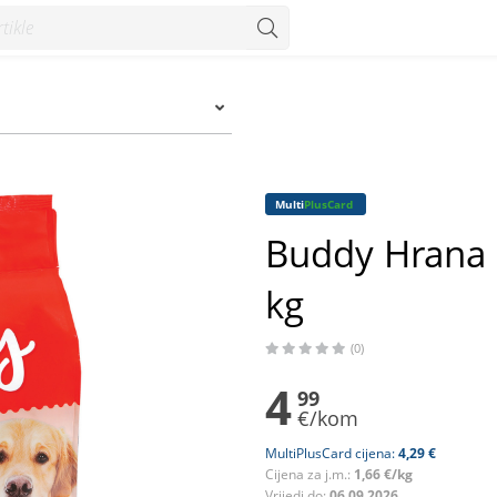
- Konzum
Multi
PlusCard
Buddy Hrana z
kg
(0)
4
99
€/kom
MultiPlusCard cijena:
4,29 €
Cijena za j.m.:
1,66 €/kg
Vrijedi do:
06.09.2026