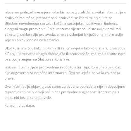
Iako smo poduzeli sve mjere kako bismo osigurali da je svaka informacija o
proizvodima točna, prehrambeni proizvodi se često mijenjaju te se
slijedom navedenoga sastojci, količina sastojaka, nutritivna vrijednost,
alergeni mogu promjeniti. Prije konzumacije trebali biste uvijek pročitati
etiketu tj. deklaraciju proizvoda, a ne se oslanjati isključivo na informacije
koje su objavljene na web stranici.
Ukoliko imate bilo kakvih pitanja ili želite savjet o bilo kojoj marki proizvoda
K Plus, ili proizvoda drugih dobavljača ili proizvođača, molimo obratite nam
se s povjerenjem na Službu za Korisnike.
Iako se informacije o proizvodima redovito ažuriraju, Konzum plus d.o.o.
nije odgovoran za netočne informacije. Ovo ne utječe na vaša zakonska
prava.
Ove informacije objavljuju se samo za osobne potrebe, a nije ih dozvoljeno
reproducirati na bilo koji način bez prethodne suglasnosti Konzum plus
d.o.o. niti bez pisane potvrde.
Konzum plus d.o.o.