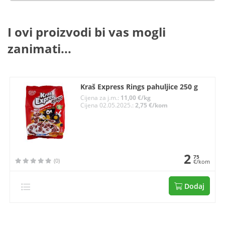
I ovi proizvodi bi vas mogli
zanimati...
Kraš Express Rings pahuljice 250 g
Cijena za j.m.:
11,00 €/kg
Cijena 02.05.2025.:
2,75 €/kom
2
75
(0)
€/kom
Dodaj