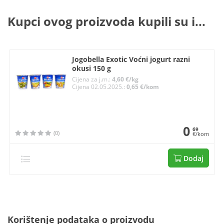
Kupci ovog proizvoda kupili su i...
Jogobella Exotic Voćni jogurt razni
okusi 150 g
Cijena za j.m.:
4,60 €/kg
Cijena 02.05.2025.:
0,65 €/kom
0
69
(0)
€/kom
Dodaj
Korištenje podataka o proizvodu