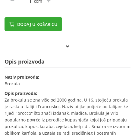
kom
DODAJ U KOŠARICU
Opis proizvoda
Naziv proizvoda:
Brokula
Opis proizvoda:
Za brokulu se zna više od 2000 godina. U 16. stoljeću brokula
je rasla u Italiji i Francuskoj. Naziv biljke potječe od talijanske
riječi "brocco" što znači izdanak, mladica. Brokula je vrlo
popularno povrće iz porodice kupusnjača kojoj još pripadaju
prokulica, kupus, koraba, cvjetača, kelj i dr. Smatra se izvornim
oblikom karfiola, a uzgaja se radi središnjeg i postranih