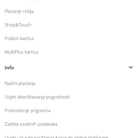
Plaćanje režija
Shop&Touch
Poklon kartica
MultiPlus kartica
Info
Načini plaćanja
Uvjeti iskorištavanja pogodnosti
Podnošenje prigovora
Zaštita osobnih podataka
Uvjeti i pravila korištenja Konzum online platforme