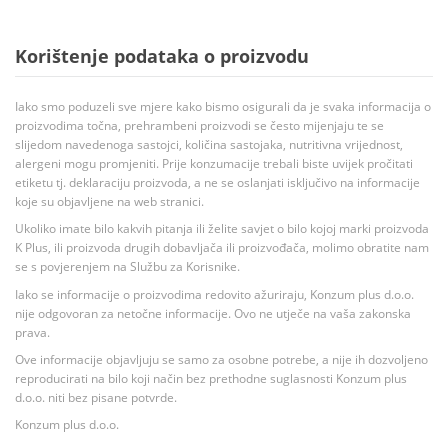
Korištenje podataka o proizvodu
Iako smo poduzeli sve mjere kako bismo osigurali da je svaka informacija o
proizvodima točna, prehrambeni proizvodi se često mijenjaju te se
slijedom navedenoga sastojci, količina sastojaka, nutritivna vrijednost,
alergeni mogu promjeniti. Prije konzumacije trebali biste uvijek pročitati
etiketu tj. deklaraciju proizvoda, a ne se oslanjati isključivo na informacije
koje su objavljene na web stranici.
Ukoliko imate bilo kakvih pitanja ili želite savjet o bilo kojoj marki proizvoda
K Plus, ili proizvoda drugih dobavljača ili proizvođača, molimo obratite nam
se s povjerenjem na Službu za Korisnike.
Iako se informacije o proizvodima redovito ažuriraju, Konzum plus d.o.o.
nije odgovoran za netočne informacije. Ovo ne utječe na vaša zakonska
prava.
Ove informacije objavljuju se samo za osobne potrebe, a nije ih dozvoljeno
reproducirati na bilo koji način bez prethodne suglasnosti Konzum plus
d.o.o. niti bez pisane potvrde.
Konzum plus d.o.o.