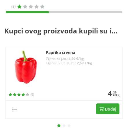
(3)
Kupci ovog proizvoda kupili su i...
Paprika crvena
Cijena za j.m.:
4,29 €/kg
Cijena 02.05.2025.:
2,69 €/kg
4
29
(9)
€/kg
Dodaj