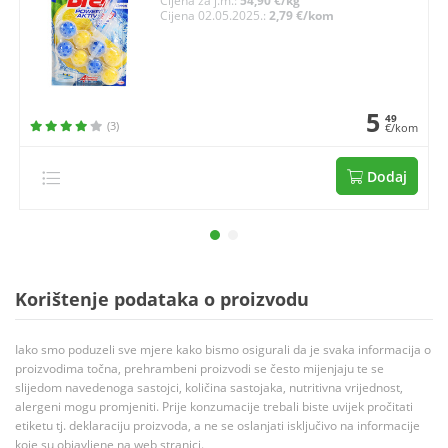
Cijena za j.m.:
54,90 €/kg
Cijena 02.05.2025.:
2,79 €/kom
5
49
(3)
€/kom
Dodaj
Korištenje podataka o proizvodu
Iako smo poduzeli sve mjere kako bismo osigurali da je svaka informacija o
proizvodima točna, prehrambeni proizvodi se često mijenjaju te se
slijedom navedenoga sastojci, količina sastojaka, nutritivna vrijednost,
alergeni mogu promjeniti. Prije konzumacije trebali biste uvijek pročitati
etiketu tj. deklaraciju proizvoda, a ne se oslanjati isključivo na informacije
koje su objavljene na web stranici.