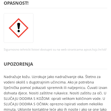
OPASNOST!
Sigurnosno tehnicki listovi dostupni su na web stranicama apsot.hzjz.hr/stl/
UPOZORENJA
Nadražuje kožu. Uzrokuje jako nadraživanje oka. Štetno za
vodeni okoliš s dugotrajnim učincima. Ako je potrebna
liječnička pomoć pokazati spremnik ili naljepnicu. Čuvati izvan
dohvata djece. Nositi zaštitne rukavice. Nositi zaštitu za oči. U
SLUČAJU DODIRA S KOŽOM: oprati velikom količinom vode. U
SLUČAJU DODIRA S OČIMA: oprezno ispirati vodom nekoliko
minuta. Uklonite kontaktne leće ako ih nosite i ako se one lako