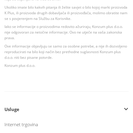
Ukoliko imate bilo kakvih pitanja ili želite savjet o bilo kojoj marki proizvoda
K Plus, ili proizvoda drugih dobavljača ili proizvođača, molimo obratite nam
se s povjerenjem na Službu za Korisnike.
Iako se informacije o proizvodima redovito ažuriraju, Konzum plus d.o.o.
nije odgovoran za netočne informacije. Ovo ne utječe na vaša zakonska
prava.
Ove informacije objavljuju se samo za osobne potrebe, a nije ih dozvoljeno
reproducirati na bilo koji način bez prethodne suglasnosti Konzum plus
d.o.o. niti bez pisane potvrde.
Konzum plus d.o.o.
Usluge
Internet trgovina