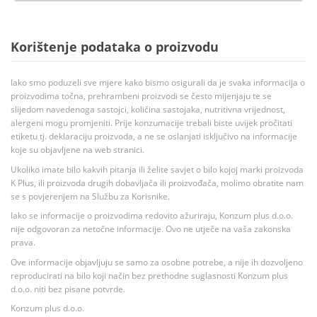
Korištenje podataka o proizvodu
Iako smo poduzeli sve mjere kako bismo osigurali da je svaka informacija o
proizvodima točna, prehrambeni proizvodi se često mijenjaju te se
slijedom navedenoga sastojci, količina sastojaka, nutritivna vrijednost,
alergeni mogu promjeniti. Prije konzumacije trebali biste uvijek pročitati
etiketu tj. deklaraciju proizvoda, a ne se oslanjati isključivo na informacije
koje su objavljene na web stranici.
Ukoliko imate bilo kakvih pitanja ili želite savjet o bilo kojoj marki proizvoda
K Plus, ili proizvoda drugih dobavljača ili proizvođača, molimo obratite nam
se s povjerenjem na Službu za Korisnike.
Iako se informacije o proizvodima redovito ažuriraju, Konzum plus d.o.o.
nije odgovoran za netočne informacije. Ovo ne utječe na vaša zakonska
prava.
Ove informacije objavljuju se samo za osobne potrebe, a nije ih dozvoljeno
reproducirati na bilo koji način bez prethodne suglasnosti Konzum plus
d.o.o. niti bez pisane potvrde.
Konzum plus d.o.o.