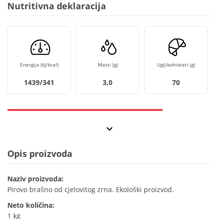
Nutritivna deklaracija
Energija (kJ/kcal)
Masti (g)
Ugljikohidrati (g)
1439/341
3,0
70
Opis proizvoda
Naziv proizvoda:
Pirovo brašno od cjelovitog zrna. Ekološki proizvod.
Neto količina:
1 kg