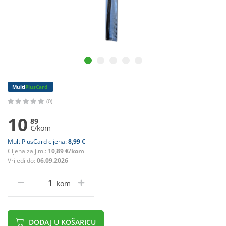
Multi
PlusCard
(0)
10
89
€/kom
MultiPlusCard cijena:
8,99 €
Cijena za j.m.:
10,89 €/kom
Vrijedi do:
06.09.2026
kom
DODAJ U KOŠARICU