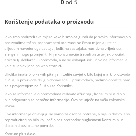
0
od 5
Korištenje podataka o proizvodu
Iako smo poduzeli sve mjere kako bismo osigurali da je svaka informacija o
proizvodima točna, prehrambeni proizvodi se često mijenjaju te se
slijedom navedenoga sastojci, količina sastojaka, nutritivna vrijednost,
alergeni mogu promjeniti. Prije konzumacije trebali biste uvijek pročitati
etiketu tj. deklaraciju proizvoda, a ne se oslanjati isključivo na informacije
koje su objavljene na web stranici.
Ukoliko imate bilo kakvih pitanja ili želite savjet o bilo kojoj marki proizvoda
K Plus, ili proizvoda drugih dobavljača ili proizvođača, molimo obratite nam
se s povjerenjem na Službu za Korisnike.
Iako se informacije o proizvodima redovito ažuriraju, Konzum plus d.o.o.
nije odgovoran za netočne informacije. Ovo ne utječe na vaša zakonska
prava.
Ove informacije objavljuju se samo za osobne potrebe, a nije ih dozvoljeno
reproducirati na bilo koji način bez prethodne suglasnosti Konzum plus
d.o.o. niti bez pisane potvrde.
Konzum plus d.o.o.