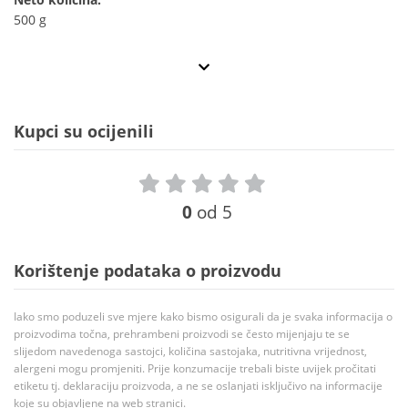
500 g
Kupci su ocijenili
0
od 5
Korištenje podataka o proizvodu
Iako smo poduzeli sve mjere kako bismo osigurali da je svaka informacija o
proizvodima točna, prehrambeni proizvodi se često mijenjaju te se
slijedom navedenoga sastojci, količina sastojaka, nutritivna vrijednost,
alergeni mogu promjeniti. Prije konzumacije trebali biste uvijek pročitati
etiketu tj. deklaraciju proizvoda, a ne se oslanjati isključivo na informacije
koje su objavljene na web stranici.