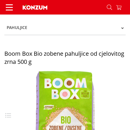
Boom Box Bio zobene pahuljice od cjelovitog zrn
PAHULJICE
Boom Box Bio zobene pahuljice od cjelovitog
zrna 500 g