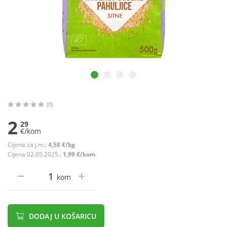
(0)
2
29
€/kom
Cijena za j.m.:
4,58 €/kg
Cijena 02.05.2025.:
1,99 €/kom
kom
DODAJ U KOŠARICU