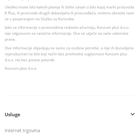
Ukoliko imate bilo kakvih pitanja ili želite savjet o bilo kojoj marki proizvoda
K Plus, ili proizvoda drugih dobavljača ili proizvođača, molimo obratite nam
se s povjerenjem na Službu za Korisnike.
Iako se informacije o proizvodima redovito ažuriraju, Konzum plus d.o.o.
nije odgovoran za netočne informacije. Ovo ne utječe na vaša zakonska
prava.
Ove informacije objavljuju se samo za osobne potrebe, a nije ih dozvoljeno
reproducirati na bilo koji način bez prethodne suglasnosti Konzum plus
d.o.o. niti bez pisane potvrde.
Konzum plus d.o.o.
Usluge
Internet trgovina