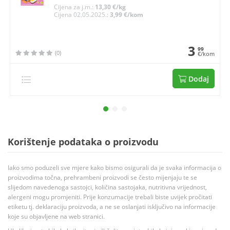
Cijena za j.m.:
13,30 €/kg
Cijena 02.05.2025.:
3,99 €/kom
3
99
(0)
€/kom
Dodaj
Korištenje podataka o proizvodu
Iako smo poduzeli sve mjere kako bismo osigurali da je svaka informacija o
proizvodima točna, prehrambeni proizvodi se često mijenjaju te se
slijedom navedenoga sastojci, količina sastojaka, nutritivna vrijednost,
alergeni mogu promjeniti. Prije konzumacije trebali biste uvijek pročitati
etiketu tj. deklaraciju proizvoda, a ne se oslanjati isključivo na informacije
koje su objavljene na web stranici.