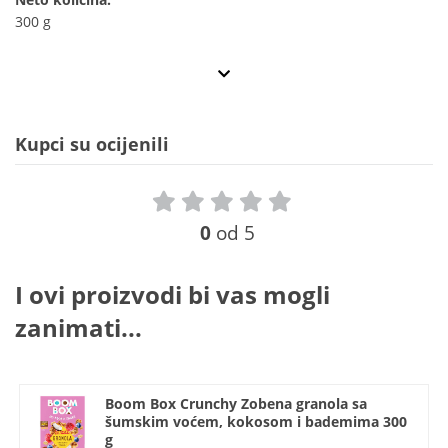
300 g
Kupci su ocijenili
0
od 5
I ovi proizvodi bi vas mogli
zanimati...
Boom Box Crunchy Zobena granola sa
šumskim voćem, kokosom i bademima 300
g