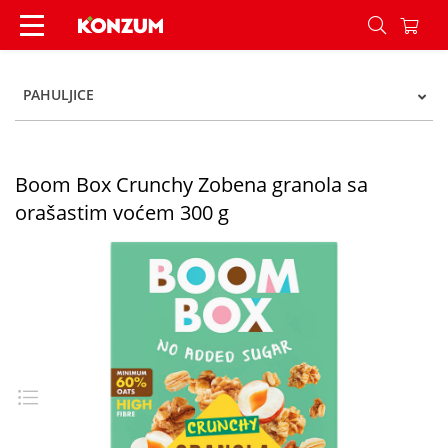
Boom box muesli gran oraš plod 300g - Konzum
PAHULJICE
Boom Box Crunchy Zobena granola sa
orašastim voćem 300 g