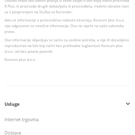
Ukoliko imate bilo kakvih pitanja ili želite savjet o bilo kojoj marki proizvoda
K Plus, ili proizvoda drugih dobavljača ili proizvođača, molimo obratite nam
se s povjerenjem na Službu za Korisnike.
Iako se informacije o proizvodima redovito ažuriraju, Konzum plus d.o.o.
nije odgovoran za netočne informacije. Ovo ne utječe na vaša zakonska
prava.
Ove informacije objavljuju se samo za osobne potrebe, a nije ih dozvoljeno
reproducirati na bilo koji način bez prethodne suglasnosti Konzum plus
d.o.o. niti bez pisane potvrde.
Konzum plus d.o.o.
Usluge
Internet trgovina
Dostava