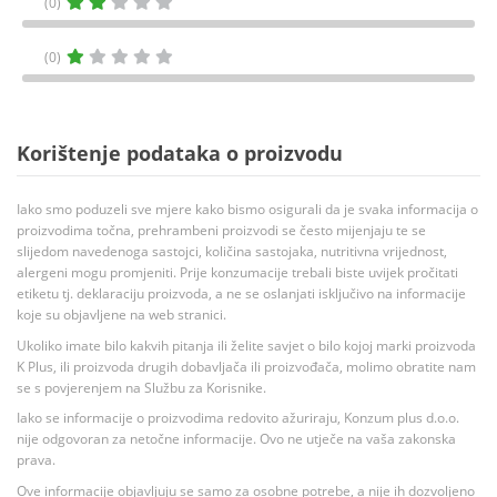
(0)
(0)
Korištenje podataka o proizvodu
Iako smo poduzeli sve mjere kako bismo osigurali da je svaka informacija o
proizvodima točna, prehrambeni proizvodi se često mijenjaju te se
slijedom navedenoga sastojci, količina sastojaka, nutritivna vrijednost,
alergeni mogu promjeniti. Prije konzumacije trebali biste uvijek pročitati
etiketu tj. deklaraciju proizvoda, a ne se oslanjati isključivo na informacije
koje su objavljene na web stranici.
Ukoliko imate bilo kakvih pitanja ili želite savjet o bilo kojoj marki proizvoda
K Plus, ili proizvoda drugih dobavljača ili proizvođača, molimo obratite nam
se s povjerenjem na Službu za Korisnike.
Iako se informacije o proizvodima redovito ažuriraju, Konzum plus d.o.o.
nije odgovoran za netočne informacije. Ovo ne utječe na vaša zakonska
prava.
Ove informacije objavljuju se samo za osobne potrebe, a nije ih dozvoljeno