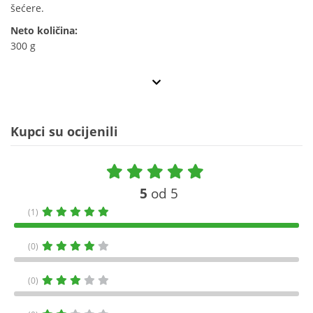
šećere.
Neto količina:
300 g
Kupci su ocijenili
5
od 5
(1)
(0)
(0)