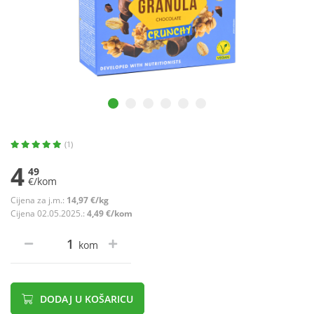
(1)
4
49
€/kom
Cijena za j.m.:
14,97 €/kg
Cijena 02.05.2025.:
4,49 €/kom
kom
DODAJ U KOŠARICU