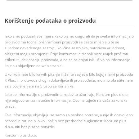
Korištenje podataka o proizvodu
Iako smo poduzeli sve mjere kako bismo osigurali da je svaka informacija o
proizvodima točna, prehrambeni proizvodi se često mijenjaju te se
slijedom navedenoga sastojci, količina sastojaka, nutritivna vrijednost,
alergeni mogu promjeniti. Prije konzumacije trebali biste uvijek pročitati
etiketu tj. deklaraciju proizvoda, a ne se oslanjati isključivo na informacije
koje su objavljene na web stranici.
Ukoliko imate bilo kakvih pitanja ili želite savjet o bilo kojoj marki proizvoda
K Plus, ili proizvoda drugih dobavljača ili proizvođača, molimo obratite nam
se s povjerenjem na Službu za Korisnike.
Iako se informacije o proizvodima redovito ažuriraju, Konzum plus d.o.o.
nije odgovoran za netočne informacije. Ovo ne utječe na vaša zakonska
prava.
Ove informacije objavljuju se samo za osobne potrebe, a nije ih dozvoljeno
reproducirati na bilo koji način bez prethodne suglasnosti Konzum plus
d.o.o. niti bez pisane potvrde.
Konzum plus d.o.o.