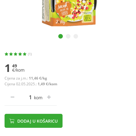
(1)
1
49
€/kom
Cijena za j.m.:
11,46 €/kg
Cijena 02.05.2025.:
1,49 €/kom
kom
DODAJ U KOŠARICU