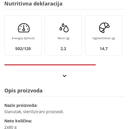
Nutritivna deklaracija
Energija (kJ/kcal)
Masti (g)
Ugljikohidrati (g)
502/120
2,2
14,7
Opis proizvoda
Naziv proizvoda:
Slanutak, sterilizirani proizvod.
Neto količina:
2x80 g