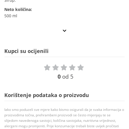
Sirup.
Neto količina:
500 ml
Kupci su ocijenili
0
od 5
Korištenje podataka o proizvodu
Iako smo poduzeli sve mjere kako bismo osigurali da je svaka informacija o
proizvodima točna, prehrambeni proizvodi se često mijenjaju te se
slijedom navedenoga sastojci, količina sastojaka, nutritivna vrijednost,
alergeni mogu promjeniti. Prije konzumacije trebali biste uvijek pročitati