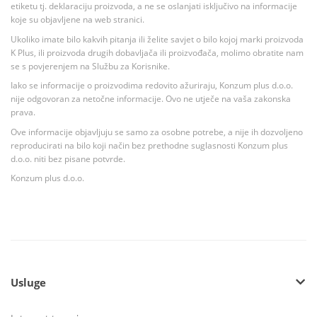
etiketu tj. deklaraciju proizvoda, a ne se oslanjati isključivo na informacije
koje su objavljene na web stranici.
Ukoliko imate bilo kakvih pitanja ili želite savjet o bilo kojoj marki proizvoda
K Plus, ili proizvoda drugih dobavljača ili proizvođača, molimo obratite nam
se s povjerenjem na Službu za Korisnike.
Iako se informacije o proizvodima redovito ažuriraju, Konzum plus d.o.o.
nije odgovoran za netočne informacije. Ovo ne utječe na vaša zakonska
prava.
Ove informacije objavljuju se samo za osobne potrebe, a nije ih dozvoljeno
reproducirati na bilo koji način bez prethodne suglasnosti Konzum plus
d.o.o. niti bez pisane potvrde.
Konzum plus d.o.o.
Usluge