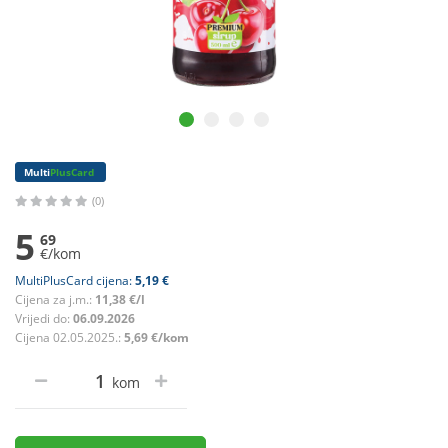
Multi
PlusCard
(0)
5
69
€/kom
MultiPlusCard cijena:
5,19 €
Cijena za j.m.:
11,38 €/l
Vrijedi do:
06.09.2026
Cijena 02.05.2025.:
5,69 €/kom
kom