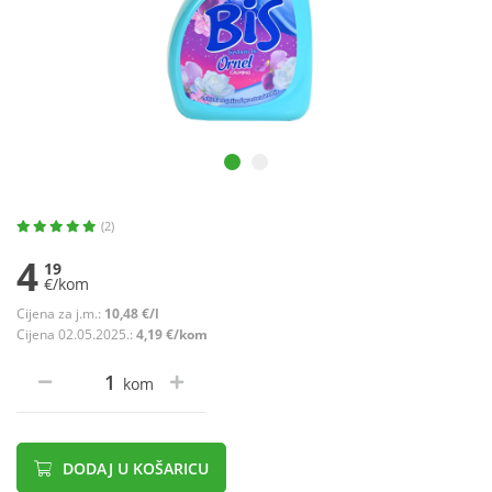
(2)
4
19
€/kom
Cijena za j.m.:
10,48 €/l
Cijena 02.05.2025.:
4,19 €/kom
kom
DODAJ U KOŠARICU