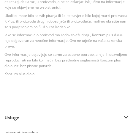
etiketu tj. deklaraciju proizvoda, a ne se oslanjati isključivo na informacije
koje su objavljene na web stranici.
Ukoliko imate bilo kakvih pitanja ili želite savjet o bilo kojoj marki proizvoda
K Plus, ili proizvoda drugih dobavljača ili proizvođača, molimo obratite nam
se s povjerenjem na Službu za Korisnike.
Iako se informacije o proizvodima redovito ažuriraju, Konzum plus d.o.o.
nije odgovoran za netočne informacije. Ovo ne utječe na vaša zakonska
prava.
Ove informacije objavljuju se samo za osobne potrebe, a nije ih dozvoljeno
reproducirati na bilo koji način bez prethodne suglasnosti Konzum plus
d.o.o. niti bez pisane potvrde.
Konzum plus d.o.o.
Usluge
Internet trgovina