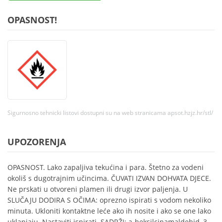
OPASNOST!
Sigurnosno tehnicki listovi dostupni su na web stranicama apsot.hzjz.hr/stl/
UPOZORENJA
OPASNOST. Lako zapaljiva tekućina i para. Štetno za vodeni
okoliš s dugotrajnim učincima. ČUVATI IZVAN DOHVATA DJECE.
Ne prskati u otvoreni plamen ili drugi izvor paljenja. U
SLUČAJU DODIRA S OČIMA: oprezno ispirati s vodom nekoliko
minuta. Ukloniti kontaktne leće ako ih nosite i ako se one lako
uklanjaju. Nastaviti ispirati. SADRŽI: a-heksilcinamaldehid, 3-