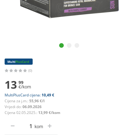
Multi
PlusCard
(0)
13
99
€/kom
MultiPlusCard cijena:
10,49 €
Cijena za j.m.:
55,96 €/l
Vrijedi do:
06.09.2026
Cijena 02.05.2025.:
13,99 €/kom
kom