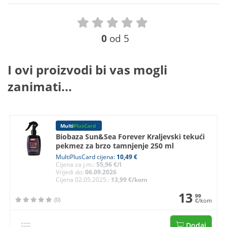
0
od 5
I ovi proizvodi bi vas mogli
zanimati...
Multi
PlusCard
Biobaza Sun&Sea Forever Kraljevski tekući
pekmez za brzo tamnjenje 250 ml
MultiPlusCard cijena:
10,49 €
Cijena za j.m.:
55,96 €/l
Vrijedi do:
06.09.2026
Cijena 02.05.2025.:
13,99 €/kom
13
99
(0)
€/kom
Dodaj