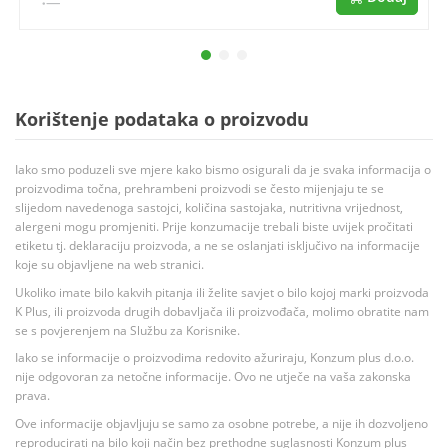
Korištenje podataka o proizvodu
Iako smo poduzeli sve mjere kako bismo osigurali da je svaka informacija o
proizvodima točna, prehrambeni proizvodi se često mijenjaju te se
slijedom navedenoga sastojci, količina sastojaka, nutritivna vrijednost,
alergeni mogu promjeniti. Prije konzumacije trebali biste uvijek pročitati
etiketu tj. deklaraciju proizvoda, a ne se oslanjati isključivo na informacije
koje su objavljene na web stranici.
Ukoliko imate bilo kakvih pitanja ili želite savjet o bilo kojoj marki proizvoda
K Plus, ili proizvoda drugih dobavljača ili proizvođača, molimo obratite nam
se s povjerenjem na Službu za Korisnike.
Iako se informacije o proizvodima redovito ažuriraju, Konzum plus d.o.o.
nije odgovoran za netočne informacije. Ovo ne utječe na vaša zakonska
prava.
Ove informacije objavljuju se samo za osobne potrebe, a nije ih dozvoljeno
reproducirati na bilo koji način bez prethodne suglasnosti Konzum plus