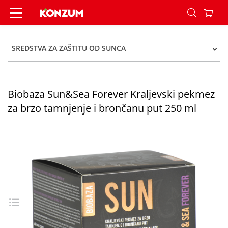
Biobaza Sun&Sea Forever Kraljevski pekmez za b
SREDSTVA ZA ZAŠTITU OD SUNCA
Biobaza Sun&Sea Forever Kraljevski pekmez
za brzo tamnjenje i brončanu put 250 ml