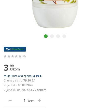
Multi
PlusCard
(0)
3
99
€/kom
MultiPlusCard cijena:
3,19 €
Cijena za j.m.:
79,80 €/l
Vrijedi do:
06.09.2026
Cijena 02.05.2025.:
3,79 €/kom
kom