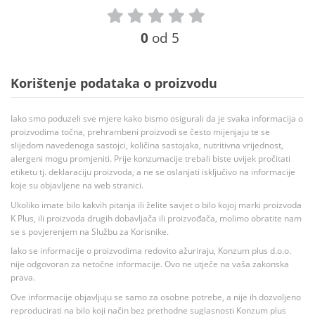
0
od 5
Korištenje podataka o proizvodu
Iako smo poduzeli sve mjere kako bismo osigurali da je svaka informacija o
proizvodima točna, prehrambeni proizvodi se često mijenjaju te se
slijedom navedenoga sastojci, količina sastojaka, nutritivna vrijednost,
alergeni mogu promjeniti. Prije konzumacije trebali biste uvijek pročitati
etiketu tj. deklaraciju proizvoda, a ne se oslanjati isključivo na informacije
koje su objavljene na web stranici.
Ukoliko imate bilo kakvih pitanja ili želite savjet o bilo kojoj marki proizvoda
K Plus, ili proizvoda drugih dobavljača ili proizvođača, molimo obratite nam
se s povjerenjem na Službu za Korisnike.
Iako se informacije o proizvodima redovito ažuriraju, Konzum plus d.o.o.
nije odgovoran za netočne informacije. Ovo ne utječe na vaša zakonska
prava.
Ove informacije objavljuju se samo za osobne potrebe, a nije ih dozvoljeno
reproducirati na bilo koji način bez prethodne suglasnosti Konzum plus