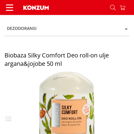
Biobaza Silky Comfort Deo roll-on ulje argana&j
DEZODORANSI
Biobaza Silky Comfort Deo roll-on ulje
argana&jojobe 50 ml