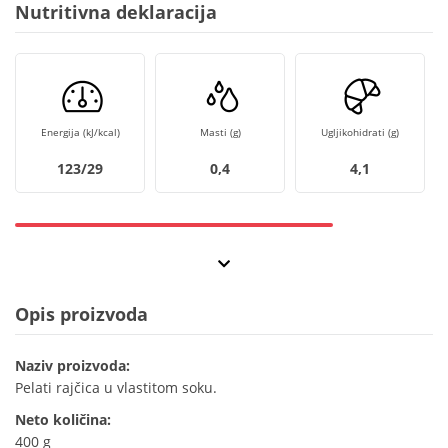
Nutritivna deklaracija
Energija (kJ/kcal)
Masti (g)
Ugljikohidrati (g)
123/29
0,4
4,1
Opis proizvoda
Naziv proizvoda:
Pelati rajčica u vlastitom soku.
Neto količina:
400 g