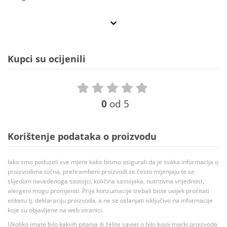
Kupci su ocijenili
0
od 5
Korištenje podataka o proizvodu
Iako smo poduzeli sve mjere kako bismo osigurali da je svaka informacija o
proizvodima točna, prehrambeni proizvodi se često mijenjaju te se
slijedom navedenoga sastojci, količina sastojaka, nutritivna vrijednost,
alergeni mogu promjeniti. Prije konzumacije trebali biste uvijek pročitati
etiketu tj. deklaraciju proizvoda, a ne se oslanjati isključivo na informacije
koje su objavljene na web stranici.
Ukoliko imate bilo kakvih pitanja ili želite savjet o bilo kojoj marki proizvoda