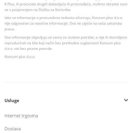
K Plus, ili proizvoda drugih dobavljača ili proizvođača, molimo obratite nam
se s povjerenjem na Službu za Korisnike.
Iako se informacije o proizvodima redovito ažuriraju, Konzum plus d.o.o.
nije odgovoran za netočne informacije. Ovo ne utječe na vaša zakonska
prava.
Ove informacije objavljuju se samo za osobne potrebe, a nije ih dozvoljeno
reproducirati na bilo koji način bez prethodne suglasnosti Konzum plus
d.o.o. niti bez pisane potvrde.
Konzum plus d.o.o.
Usluge
Internet trgovina
Dostava