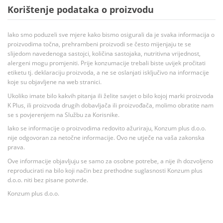
Korištenje podataka o proizvodu
Iako smo poduzeli sve mjere kako bismo osigurali da je svaka informacija o
proizvodima točna, prehrambeni proizvodi se često mijenjaju te se
slijedom navedenoga sastojci, količina sastojaka, nutritivna vrijednost,
alergeni mogu promjeniti. Prije konzumacije trebali biste uvijek pročitati
etiketu tj. deklaraciju proizvoda, a ne se oslanjati isključivo na informacije
koje su objavljene na web stranici.
Ukoliko imate bilo kakvih pitanja ili želite savjet o bilo kojoj marki proizvoda
K Plus, ili proizvoda drugih dobavljača ili proizvođača, molimo obratite nam
se s povjerenjem na Službu za Korisnike.
Iako se informacije o proizvodima redovito ažuriraju, Konzum plus d.o.o.
nije odgovoran za netočne informacije. Ovo ne utječe na vaša zakonska
prava.
Ove informacije objavljuju se samo za osobne potrebe, a nije ih dozvoljeno
reproducirati na bilo koji način bez prethodne suglasnosti Konzum plus
d.o.o. niti bez pisane potvrde.
Konzum plus d.o.o.