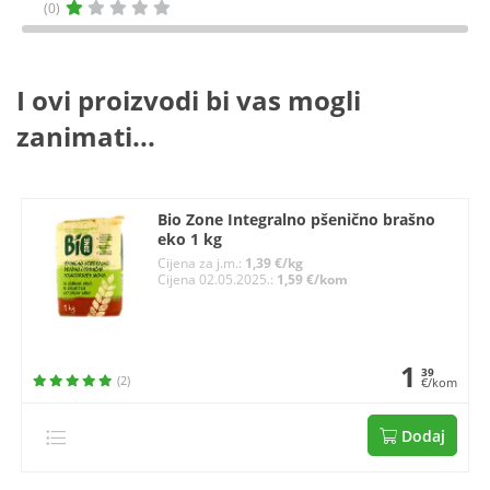
(0)
I ovi proizvodi bi vas mogli
zanimati...
Bio Zone Integralno pšenično brašno
eko 1 kg
Cijena za j.m.:
1,39 €/kg
Cijena 02.05.2025.:
1,59 €/kom
1
39
(2)
€/kom
Dodaj