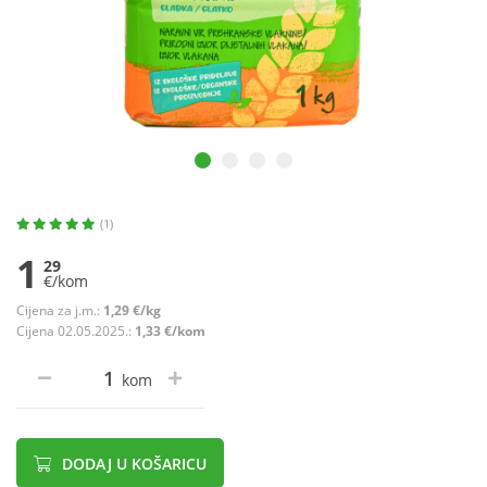
(1)
1
29
€/kom
Cijena za j.m.:
1,29 €/kg
Cijena 02.05.2025.:
1,33 €/kom
kom
DODAJ U KOŠARICU