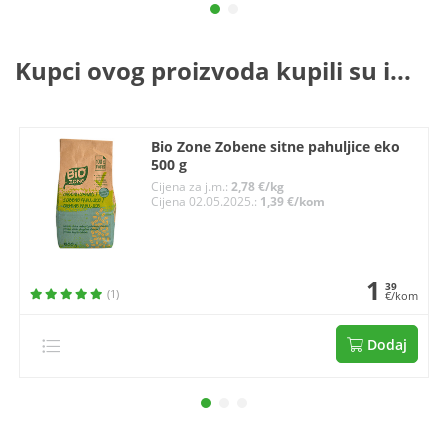
Kupci ovog proizvoda kupili su i...
Bio Zone Zobene sitne pahuljice eko
500 g
Cijena za j.m.:
2,78 €/kg
Cijena 02.05.2025.:
1,39 €/kom
1
39
(1)
€/kom
Dodaj