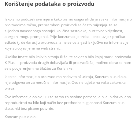
Korištenje podataka o proizvodu
Iako smo poduzeli sve mjere kako bismo osigurali da je svaka informacija o
proizvodima točna, prehrambeni proizvodi se često mijenjaju te se
slijedom navedenoga sastojci, količina sastojaka, nutritivna vrijednost,
alergeni mogu promjeniti. Prije konzumacije trebali biste uvijek pročitati
etiketu tj. deklaraciju proizvoda, a ne se oslanjati isključivo na informacije
koje su objavljene na web stranici.
Ukoliko imate bilo kakvih pitanja ili želite savjet o bilo kojoj marki proizvoda
K Plus, ili proizvoda drugih dobavljača ili proizvođača, molimo obratite nam
se s povjerenjem na Službu za Korisnike.
Iako se informacije o proizvodima redovito ažuriraju, Konzum plus d.o.o.
nije odgovoran za netočne informacije. Ovo ne utječe na vaša zakonska
prava.
Ove informacije objavljuju se samo za osobne potrebe, a nije ih dozvoljeno
reproducirati na bilo koji način bez prethodne suglasnosti Konzum plus
d.o.o. niti bez pisane potvrde.
Konzum plus d.o.o.