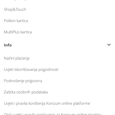
Shop&Touch
Poklon kartica
MultiPlus kartica
Info
Načini plaćanja
Uvjeti iskorištavanja pogodnosti
Podnošenje prigovora
Zaštita osobnih podataka
Uvjeti i pravila korištenja Konzum online platforme
Opći uvjeti i pravila poslovanja za Konzum online prodaju