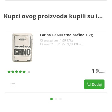
Kupci ovog proizvoda kupili su i...
Farina T-1600 crno brašno 1 kg
Cijena za j.m.:
1,09 €/kg
Cijena 02.05.2025.:
1,09 €/kom
1
09
(2)
€/kom
Dodaj