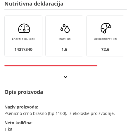
Nutritivna deklaracija
Energija (kJ/kcal)
Masti (g)
Ugljikohidrati (g)
1437/340
1,6
72,6
Opis proizvoda
Naziv proizvoda:
Pšenično crno brašno (tip 1100). Iz ekološke proizvodnje.
Neto količina:
1 kg