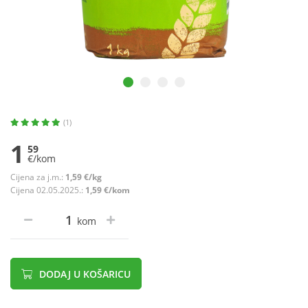
(1)
1
59
€/kom
Cijena za j.m.:
1,59 €/kg
Cijena 02.05.2025.:
1,59 €/kom
kom
DODAJ U KOŠARICU