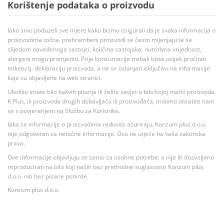
Korištenje podataka o proizvodu
Iako smo poduzeli sve mjere kako bismo osigurali da je svaka informacija o
proizvodima točna, prehrambeni proizvodi se često mijenjaju te se
slijedom navedenoga sastojci, količina sastojaka, nutritivna vrijednost,
alergeni mogu promjeniti. Prije konzumacije trebali biste uvijek pročitati
etiketu tj. deklaraciju proizvoda, a ne se oslanjati isključivo na informacije
koje su objavljene na web stranici.
Ukoliko imate bilo kakvih pitanja ili želite savjet o bilo kojoj marki proizvoda
K Plus, ili proizvoda drugih dobavljača ili proizvođača, molimo obratite nam
se s povjerenjem na Službu za Korisnike.
Iako se informacije o proizvodima redovito ažuriraju, Konzum plus d.o.o.
nije odgovoran za netočne informacije. Ovo ne utječe na vaša zakonska
prava.
Ove informacije objavljuju se samo za osobne potrebe, a nije ih dozvoljeno
reproducirati na bilo koji način bez prethodne suglasnosti Konzum plus
d.o.o. niti bez pisane potvrde.
Konzum plus d.o.o.