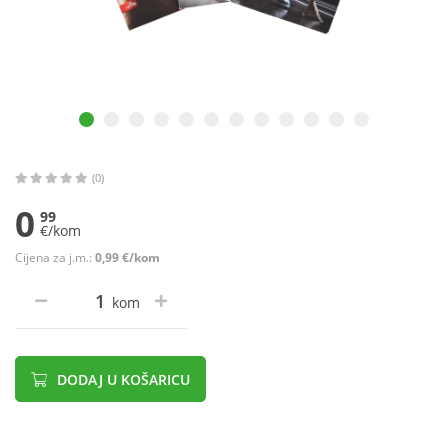
(0)
0
99
€/kom
Cijena za j.m.:
0,99 €/kom
kom
DODAJ U KOŠARICU