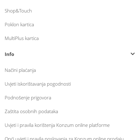
Shop&Touch
Poklon kartica
MultiPlus kartica
Info
Načini plaćanja
Uvjeti iskorištavanja pogodnosti
Podnošenje prigovora
Zaštita osobnih podataka
Uvjeti i pravila korištenja Konzum online platforme
Opći uvjeti i pravila poslovanja za Konzum online prodaju