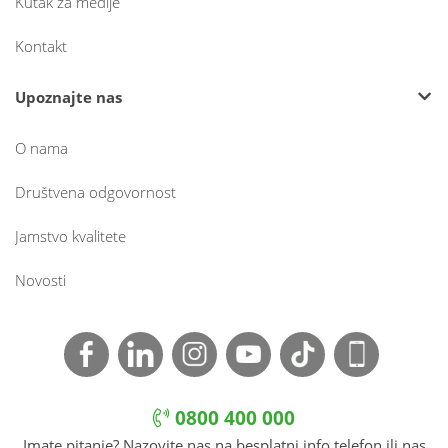
Kutak za medije
Kontakt
Upoznajte nas
O nama
Društvena odgovornost
Jamstvo kvalitete
Novosti
0800 400 000
Imate pitanje? Nazovite nas na besplatni info telefon ili nas