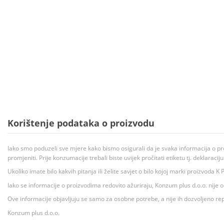
Korištenje podataka o proizvodu
Iako smo poduzeli sve mjere kako bismo osigurali da je svaka informacija o pr
promjeniti. Prije konzumacije trebali biste uvijek pročitati etiketu tj. deklaraci
Ukoliko imate bilo kakvih pitanja ili želite savjet o bilo kojoj marki proizvoda
Iako se informacije o proizvodima redovito ažuriraju, Konzum plus d.o.o. nije
Ove informacije objavljuju se samo za osobne potrebe, a nije ih dozvoljeno rep
Konzum plus d.o.o.