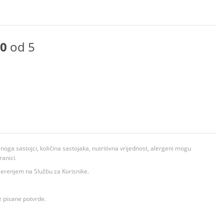
0
od 5
ga sastojci, količina sastojaka, nutritivna vrijednost, alergeni mogu
ranici.
ovjerenjem na Službu za Korisnike.
z pisane potvrde.