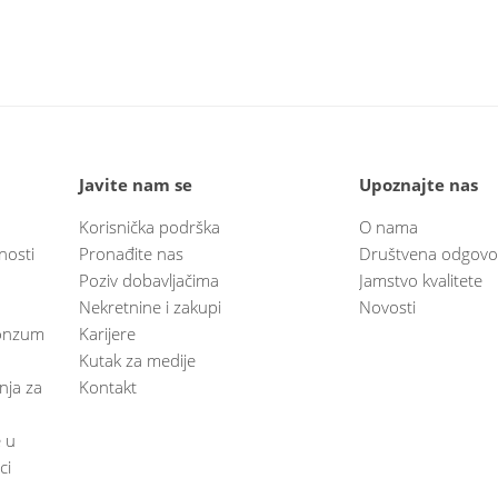
Javite nam se
Upoznajte nas
Korisnička podrška
O nama
nosti
Pronađite nas
Društvena odgovo
Poziv dobavljačima
Jamstvo kvalitete
Nekretnine i zakupi
Novosti
 Konzum
Karijere
Kutak za medije
anja za
Kontakt
e u
ci