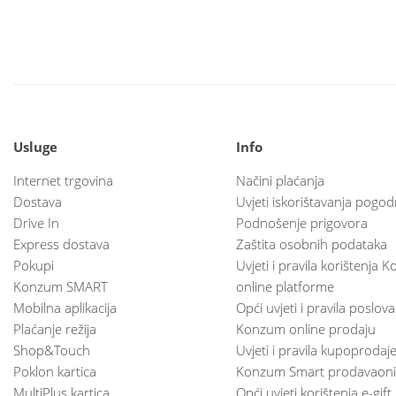
Usluge
Info
Internet trgovina
Načini plaćanja
Dostava
Uvjeti iskorištavanja pogod
Drive In
Podnošenje prigovora
Express dostava
Zaštita osobnih podataka
Pokupi
Uvjeti i pravila korištenja
Konzum SMART
online platforme
Mobilna aplikacija
Opći uvjeti i pravila poslov
Plaćanje režija
Konzum online prodaju
Shop&Touch
Uvjeti i pravila kupoprodaj
Poklon kartica
Konzum Smart prodavaoni
MultiPlus kartica
Opći uvjeti korištenja e-gift