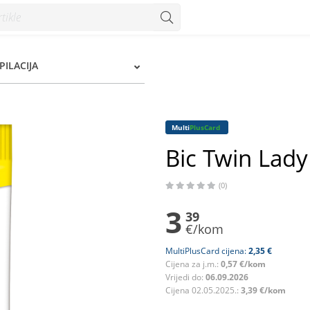
zum
EPILACIJA
Multi
PlusCard
Bic Twin Lady
(0)
3
39
€/kom
MultiPlusCard cijena:
2,35 €
Cijena za j.m.:
0,57 €/kom
Vrijedi do:
06.09.2026
Cijena 02.05.2025.:
3,39 €/kom