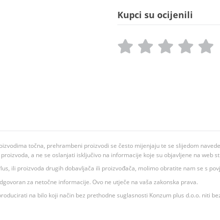
Kupci su ocijenili
oizvodima točna, prehrambeni proizvodi se često mijenjaju te se slijedom navedeno
ju proizvoda, a ne se oslanjati isključivo na informacije koje su objavljene na web st
 K Plus, ili proizvoda drugih dobavljača ili proizvođača, molimo obratite nam se s p
 odgovoran za netočne informacije. Ovo ne utječe na vaša zakonska prava.
roducirati na bilo koji način bez prethodne suglasnosti Konzum plus d.o.o. niti be