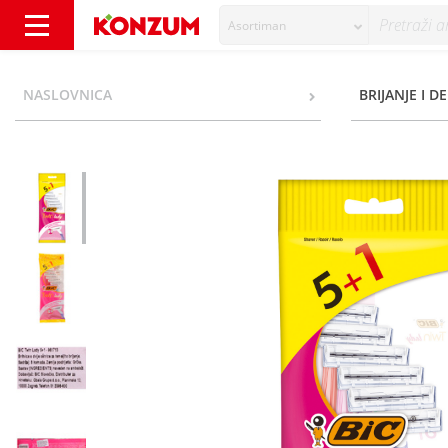
Asortiman
Bic Twin Lady Jednokratne britvice 6/1 - Kon
NASLOVNICA
BRIJANJE I D