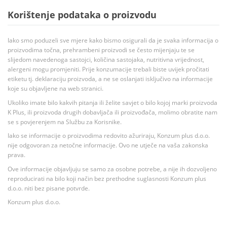
Korištenje podataka o proizvodu
Iako smo poduzeli sve mjere kako bismo osigurali da je svaka informacija o
proizvodima točna, prehrambeni proizvodi se često mijenjaju te se
slijedom navedenoga sastojci, količina sastojaka, nutritivna vrijednost,
alergeni mogu promjeniti. Prije konzumacije trebali biste uvijek pročitati
etiketu tj. deklaraciju proizvoda, a ne se oslanjati isključivo na informacije
koje su objavljene na web stranici.
Ukoliko imate bilo kakvih pitanja ili želite savjet o bilo kojoj marki proizvoda
K Plus, ili proizvoda drugih dobavljača ili proizvođača, molimo obratite nam
se s povjerenjem na Službu za Korisnike.
Iako se informacije o proizvodima redovito ažuriraju, Konzum plus d.o.o.
nije odgovoran za netočne informacije. Ovo ne utječe na vaša zakonska
prava.
Ove informacije objavljuju se samo za osobne potrebe, a nije ih dozvoljeno
reproducirati na bilo koji način bez prethodne suglasnosti Konzum plus
d.o.o. niti bez pisane potvrde.
Konzum plus d.o.o.