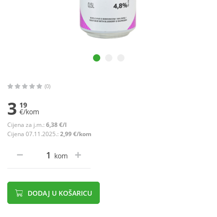
(0)
3
19
€/kom
Cijena za j.m.:
6,38 €/l
Cijena 07.11.2025.:
2,99 €/kom
kom
DODAJ U KOŠARICU