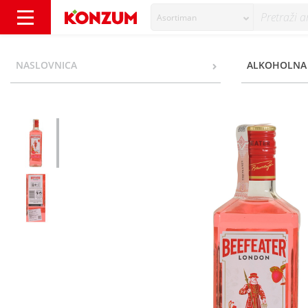
Asortiman
Beefeater London Pink Gin 0,7 l - Konzum
NASLOVNICA
ALKOHOLNA 