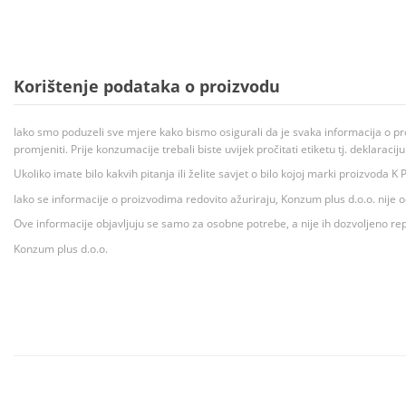
Korištenje podataka o proizvodu
Iako smo poduzeli sve mjere kako bismo osigurali da je svaka informacija o pr
promjeniti. Prije konzumacije trebali biste uvijek pročitati etiketu tj. deklaraci
Ukoliko imate bilo kakvih pitanja ili želite savjet o bilo kojoj marki proizvoda
Iako se informacije o proizvodima redovito ažuriraju, Konzum plus d.o.o. nije
Ove informacije objavljuju se samo za osobne potrebe, a nije ih dozvoljeno rep
Konzum plus d.o.o.