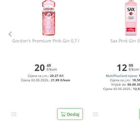
Gordon's Premium Pink Gin 0,7 l
Sax Pink Gin 0,
20
12
49
99
€/kom
€/kom
Cijena za j.m.:
29,27 €/l
MultiPlusCard cijena:
Cijena 02.05.2025.:
21,99 €/kom
Cijena za j.m.:
18,56
Vrijedi do:
06.09.2
Cijena 02.05.2025.:
12,
Dodaj