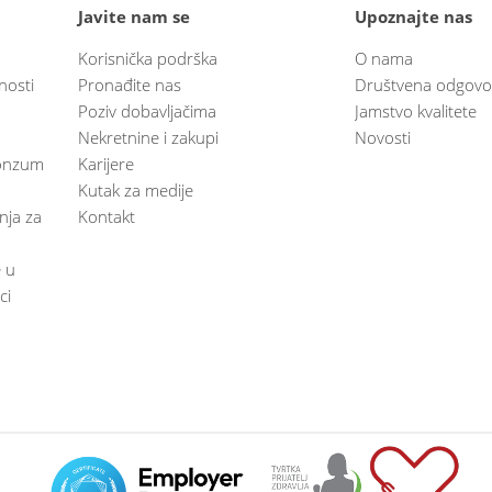
Javite nam se
Upoznajte nas
Korisnička podrška
O nama
nosti
Pronađite nas
Društvena odgovo
Poziv dobavljačima
Jamstvo kvalitete
Nekretnine i zakupi
Novosti
 Konzum
Karijere
Kutak za medije
anja za
Kontakt
e u
ci