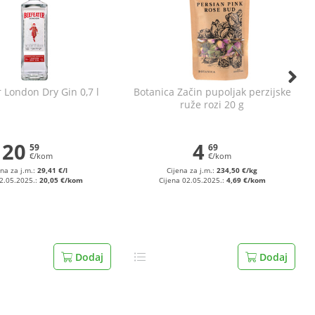
 London Dry Gin 0,7 l
Botanica Začin pupoljak perzijske
ruže rozi 20 g
20
4
59
69
€/kom
€/kom
ena za j.m.:
29,41 €/l
Cijena za j.m.:
234,50 €/kg
02.05.2025.:
20,05 €/kom
Cijena 02.05.2025.:
4,69 €/kom
Dodaj
Dodaj