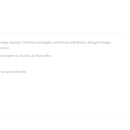
ga sastojci, količina sastojaka, nutritivna vrijednost, alergeni mogu
ranici.
ovjerenjem na Službu za Korisnike.
z pisane potvrde.