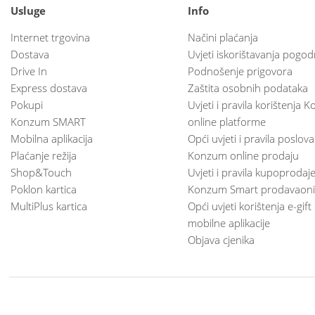
Usluge
Info
Internet trgovina
Načini plaćanja
Dostava
Uvjeti iskorištavanja pogod
Drive In
Podnošenje prigovora
Express dostava
Zaštita osobnih podataka
Pokupi
Uvjeti i pravila korištenja
Konzum SMART
online platforme
Mobilna aplikacija
Opći uvjeti i pravila poslov
Plaćanje režija
Konzum online prodaju
Shop&Touch
Uvjeti i pravila kupoprodaj
Poklon kartica
Konzum Smart prodavaoni
MultiPlus kartica
Opći uvjeti korištenja e-gift
mobilne aplikacije
Objava cjenika