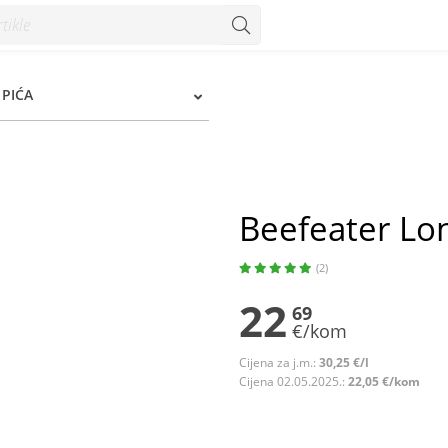
PIĆA
Beefeater Lon
(2)
22
69
€/kom
Cijena za j.m.:
30,25 €/l
Cijena 02.05.2025.:
22,05 €/kom