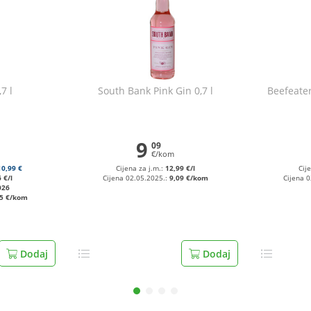
7 l
South Bank Pink Gin 0,7 l
Beefeater
9
09
€/kom
10,99 €
Cijena za j.m.:
12,99 €/l
Cij
 €/l
Cijena 02.05.2025.:
9,09 €/kom
Cijena 
026
55 €/kom
Dodaj
Dodaj