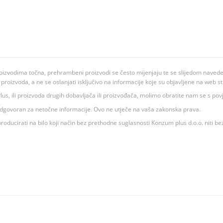
oizvodima točna, prehrambeni proizvodi se često mijenjaju te se slijedom navedeno
ju proizvoda, a ne se oslanjati isključivo na informacije koje su objavljene na web st
 K Plus, ili proizvoda drugih dobavljača ili proizvođača, molimo obratite nam se s p
 odgovoran za netočne informacije. Ovo ne utječe na vaša zakonska prava.
roducirati na bilo koji način bez prethodne suglasnosti Konzum plus d.o.o. niti be