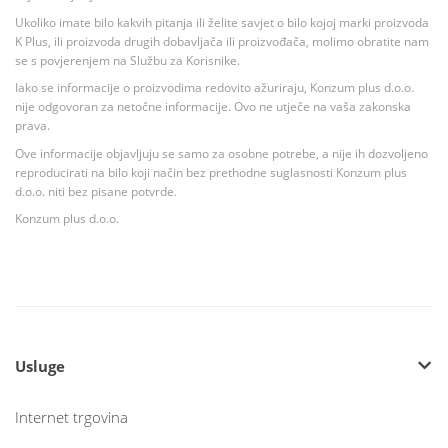
Ukoliko imate bilo kakvih pitanja ili želite savjet o bilo kojoj marki proizvoda
K Plus, ili proizvoda drugih dobavljača ili proizvođača, molimo obratite nam
se s povjerenjem na Službu za Korisnike.
Iako se informacije o proizvodima redovito ažuriraju, Konzum plus d.o.o.
nije odgovoran za netočne informacije. Ovo ne utječe na vaša zakonska
prava.
Ove informacije objavljuju se samo za osobne potrebe, a nije ih dozvoljeno
reproducirati na bilo koji način bez prethodne suglasnosti Konzum plus
d.o.o. niti bez pisane potvrde.
Konzum plus d.o.o.
Usluge
Internet trgovina