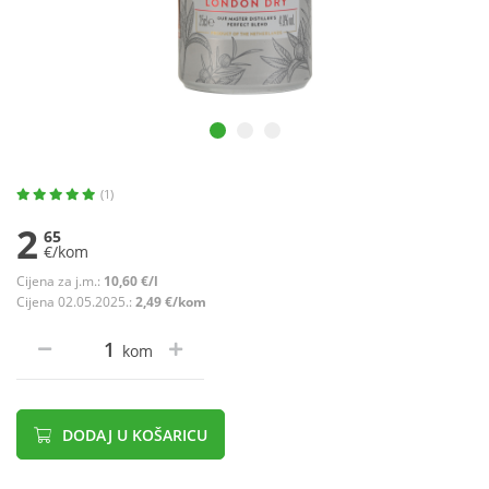
(1)
2
65
€/kom
Cijena za j.m.:
10,60 €/l
Cijena 02.05.2025.:
2,49 €/kom
kom
DODAJ U KOŠARICU