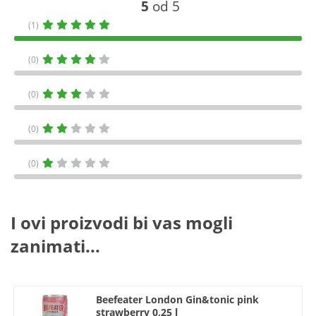
5
od 5
(1)
(0)
(0)
(0)
(0)
I ovi proizvodi bi vas mogli
zanimati...
Beefeater London Gin&tonic pink
strawberry 0,25 l