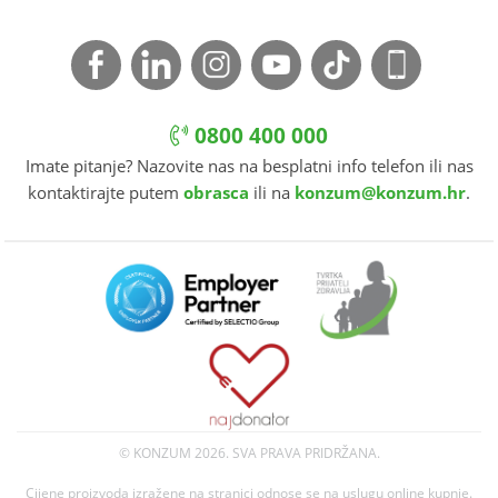
0800 400 000
Imate pitanje? Nazovite nas na besplatni info telefon ili nas
kontaktirajte putem
obrasca
ili na
konzum@konzum.hr
.
© KONZUM
2026. SVA PRAVA PRIDRŽANA.
Cijene proizvoda izražene na stranici odnose se na uslugu online kupnje.