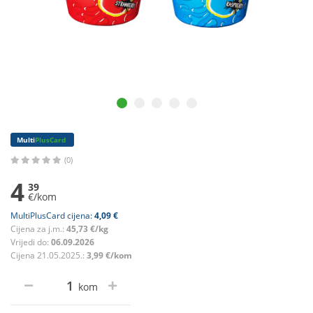
Multi
PlusCard
(0)
4
39
€/kom
MultiPlusCard cijena:
4,09 €
Cijena za j.m.:
45,73 €/kg
Vrijedi do:
06.09.2026
Cijena 21.05.2025.:
3,99 €/kom
kom