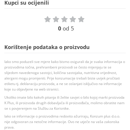
Kupci su ocijenili
0
od 5
Korištenje podataka o proizvodu
Iako smo poduzeli sve mjere kako bismo osigurali da je svaka informacija o
proizvodima točna, prehrambeni proizvodi se često mijenjaju te se
slijedom navedenoga sastojci, količina sastojaka, nutritivna vrijednost,
alergeni mogu promjeniti. Prije konzumacije trebali biste uvijek pročitati
etiketu tj. deklaraciju proizvoda, a ne se oslanjati isključivo na informacije
koje su objavljene na web stranici.
Ukoliko imate bilo kakvih pitanja ili želite savjet o bilo kojoj marki proizvoda
K Plus, ili proizvoda drugih dobavljača ili proizvođača, molimo obratite nam
se s povjerenjem na Službu za Korisnike.
Iako se informacije o proizvodima redovito ažuriraju, Konzum plus d.o.o.
nije odgovoran za netočne informacije. Ovo ne utječe na vaša zakonska
prava.