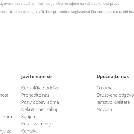
 odgovoran za netočne informacije. Ovo ne utječe na vaša zakonska prava.
roducirati na bilo koji način bez prethodne suglasnosti Konzum plus d.o.o. niti be
Javite nam se
Upoznajte nas
Korisnička podrška
O nama
nosti
Pronađite nas
Društvena odgovo
Poziv dobavljačima
Jamstvo kvalitete
Nekretnine i zakupi
Novosti
 Konzum
Karijere
Kutak za medije
anja za
Kontakt