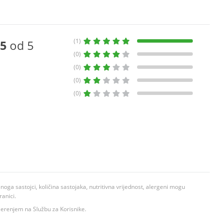
(1)
5
od 5
(0)
(0)
(0)
(0)
ga sastojci, količina sastojaka, nutritivna vrijednost, alergeni mogu
ranici.
ovjerenjem na Službu za Korisnike.