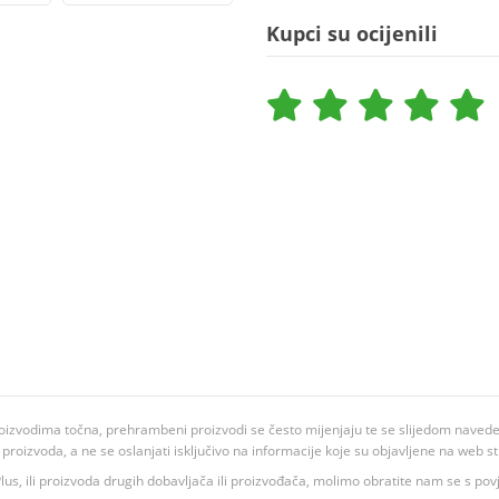
Kupci su ocijenili
oizvodima točna, prehrambeni proizvodi se često mijenjaju te se slijedom navedeno
ju proizvoda, a ne se oslanjati isključivo na informacije koje su objavljene na web st
 K Plus, ili proizvoda drugih dobavljača ili proizvođača, molimo obratite nam se s p