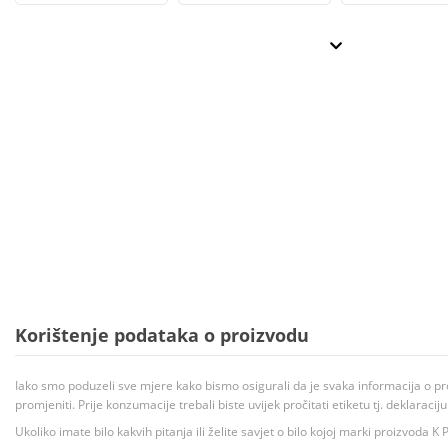
Korištenje podataka o proizvodu
Iako smo poduzeli sve mjere kako bismo osigurali da je svaka informacija o pr
promjeniti. Prije konzumacije trebali biste uvijek pročitati etiketu tj. deklaraci
Ukoliko imate bilo kakvih pitanja ili želite savjet o bilo kojoj marki proizvoda