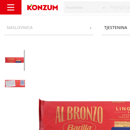
Asortiman
Barilla Tjestenina linguine al bronzo 500 g 
NASLOVNICA
TJESTENINA