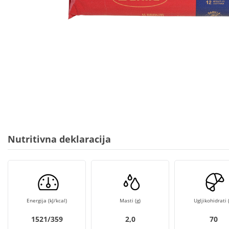
Nutritivna deklaracija
Energija (kJ/kcal)
Masti (g)
Ugljikohidrati (
1521/359
2,0
70