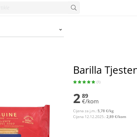
- Konzum
Barilla Tjeste
(1)
2
89
€/kom
Cijena za j.m.:
5,78 €/kg
Cijena 12.12.2025.:
2,89 €/kom