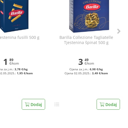
jestenina fusilli 500 g
Barilla Collezione Tagliatelle
Tjestenina špinat 500 g
1
3
89
49
€/kom
€/kom
na za j.m.:
3,78 €/kg
Cijena za j.m.:
6,98 €/kg
02.05.2025.:
1,95 €/kom
Cijena 02.05.2025.:
3,49 €/kom
Dodaj
Dodaj