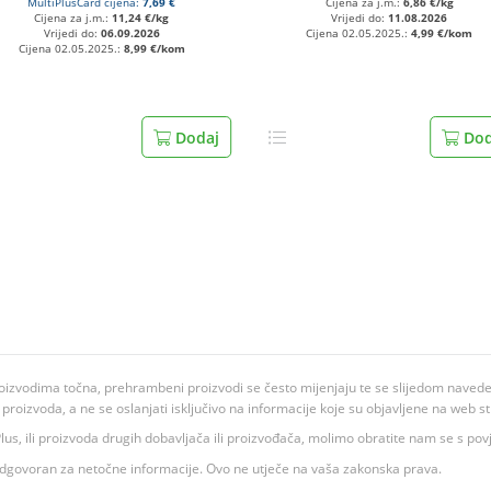
MultiPlusCard cijena:
7,69 €
Cijena za j.m.:
6,86 €/kg
Cijena za j.m.:
11,24 €/kg
Vrijedi do:
11.08.2026
Vrijedi do:
06.09.2026
Cijena 02.05.2025.:
4,99 €/kom
Cijena 02.05.2025.:
8,99 €/kom
Dodaj
Dod
oizvodima točna, prehrambeni proizvodi se često mijenjaju te se slijedom navedeno
ju proizvoda, a ne se oslanjati isključivo na informacije koje su objavljene na web st
 K Plus, ili proizvoda drugih dobavljača ili proizvođača, molimo obratite nam se s p
 odgovoran za netočne informacije. Ovo ne utječe na vaša zakonska prava.