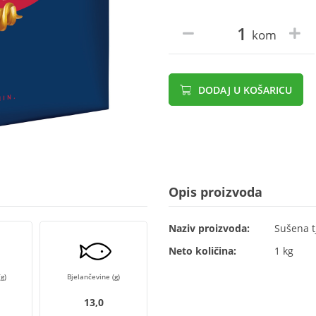
kom
DODAJ U KOŠARICU
Opis proizvoda
Naziv proizvoda:
Sušena t
Neto količina:
1 kg
g)
Bjelančevine (g)
13,0