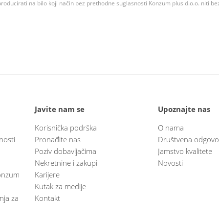
roducirati na bilo koji način bez prethodne suglasnosti Konzum plus d.o.o. niti be
Javite nam se
Upoznajte nas
Korisnička podrška
O nama
nosti
Pronađite nas
Društvena odgovo
Poziv dobavljačima
Jamstvo kvalitete
Nekretnine i zakupi
Novosti
 Konzum
Karijere
Kutak za medije
anja za
Kontakt