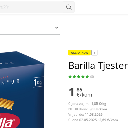
AKCIJA -49%
!
Barilla Tjesten
(8)
1
85
€/kom
Cijena za j.m.:
1,85 €/kg
NC 30 dana:
3,65 €/kom
Vrijedi do:
11.08.2026
Cijena 02.05.2025.:
3,69 €/kom