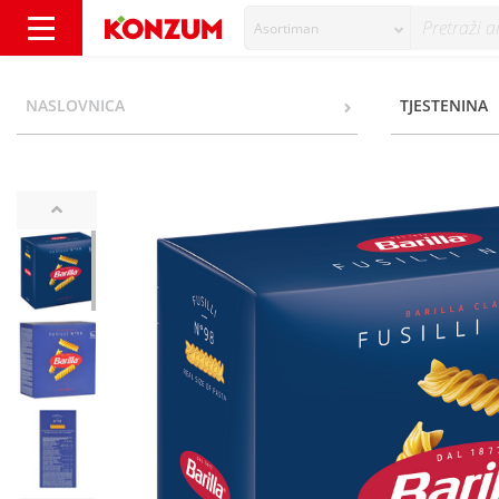
Asortiman
Barilla Tjestenina fusilli 1 kg - Konzum
NASLOVNICA
TJESTENINA