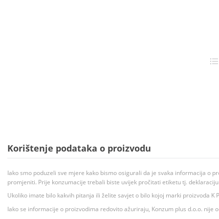
Korištenje podataka o proizvodu
Iako smo poduzeli sve mjere kako bismo osigurali da je svaka informacija o pr
promjeniti. Prije konzumacije trebali biste uvijek pročitati etiketu tj. deklaraci
Ukoliko imate bilo kakvih pitanja ili želite savjet o bilo kojoj marki proizvoda
Iako se informacije o proizvodima redovito ažuriraju, Konzum plus d.o.o. nije