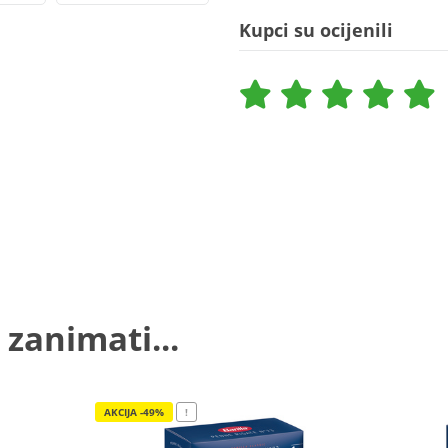
Kupci su ocijenili
 zanimati...
AKCIJA -49%
!