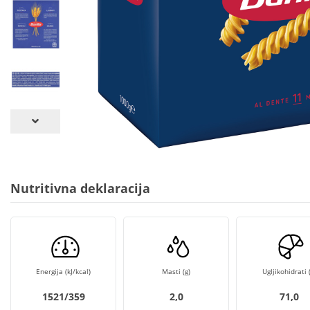
Nutritivna deklaracija
Energija (kJ/kcal)
Masti (g)
Ugljikohidrati (
1521/359
2,0
71,0