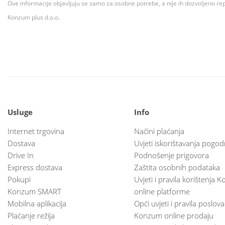
Ove informacije objavljuju se samo za osobne potrebe, a nije ih dozvoljeno rep
Konzum plus d.o.o.
Usluge
Info
Internet trgovina
Načini plaćanja
Dostava
Uvjeti iskorištavanja pogod
Drive In
Podnošenje prigovora
Express dostava
Zaštita osobnih podataka
Pokupi
Uvjeti i pravila korištenja
Konzum SMART
online platforme
Mobilna aplikacija
Opći uvjeti i pravila poslov
Plaćanje režija
Konzum online prodaju