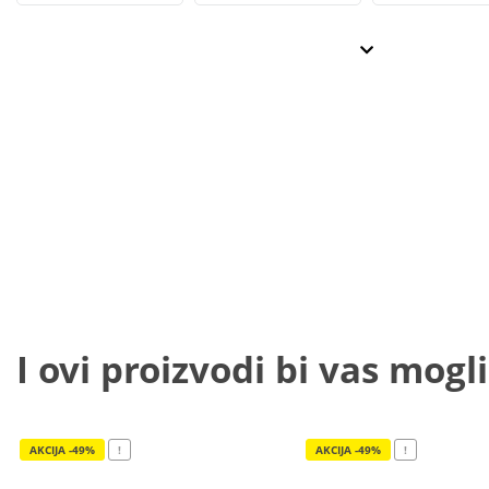
I ovi proizvodi bi vas mogli
AKCIJA -49%
!
AKCIJA -49%
!