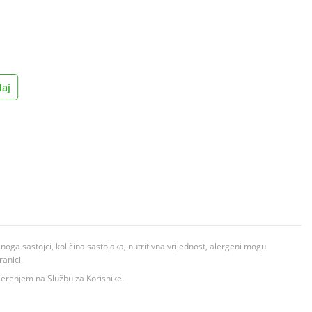
aj
ga sastojci, količina sastojaka, nutritivna vrijednost, alergeni mogu
ranici.
ovjerenjem na Službu za Korisnike.