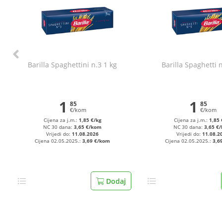
Barilla Spaghettini n.3 1 kg
Barilla Spaghetti n
1
1
85
85
€/kom
€/kom
Cijena za j.m.:
1,85 €/kg
Cijena za j.m.:
1,85 
NC 30 dana:
3,65 €/kom
NC 30 dana:
3,65 €
Vrijedi do:
11.08.2026
Vrijedi do:
11.08.2
Cijena 02.05.2025.:
3,69 €/kom
Cijena 02.05.2025.:
3,6
Dodaj