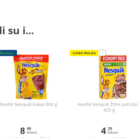
 su i...
PlusCard
SUPER PRILIKA
!
Nestlé Nesquik Kakao 800 g
Nestlé Nesquik Žitne pahulji
625 g
8
4
99
29
€/kom
€/kom