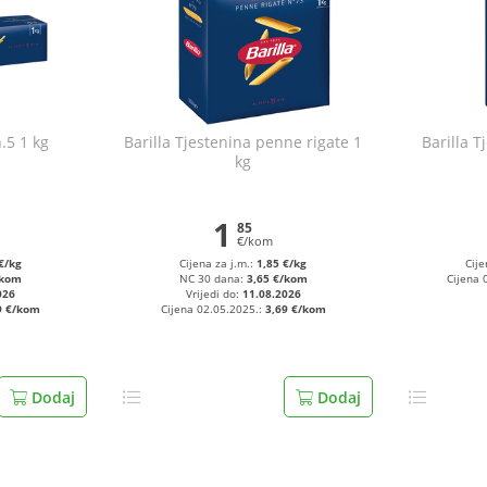
.5 1 kg
Barilla Tjestenina penne rigate 1
Barilla T
kg
1
85
€/kom
€/kg
Cijena za j.m.:
1,85 €/kg
Cije
/kom
NC 30 dana:
3,65 €/kom
Cijena 
026
Vrijedi do:
11.08.2026
9 €/kom
Cijena 02.05.2025.:
3,69 €/kom
Dodaj
Dodaj