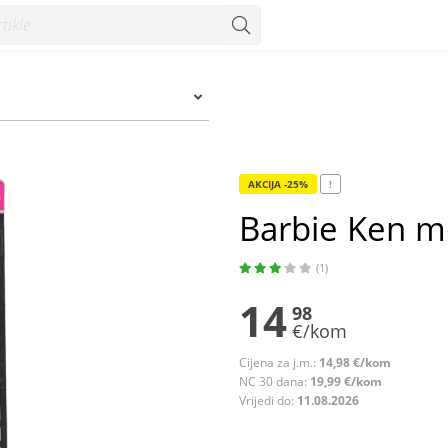
AKCIJA -25%
!
Barbie Ken mo
(1)
14
98
€/kom
Cijena za j.m.:
14,98 €/kom
NC 30 dana:
19,99 €/kom
Vrijedi do:
11.08.2026