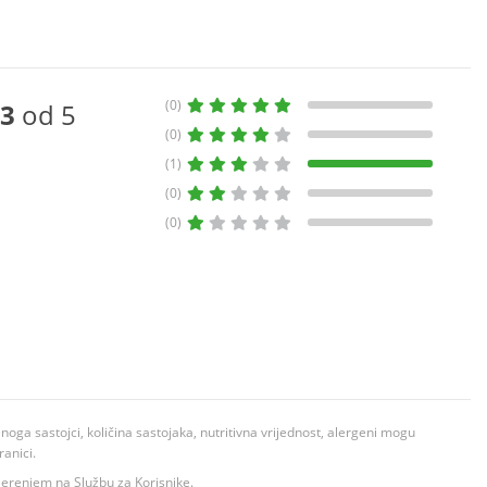
(0)
3
od 5
(0)
(1)
(0)
(0)
ga sastojci, količina sastojaka, nutritivna vrijednost, alergeni mogu
ranici.
ovjerenjem na Službu za Korisnike.