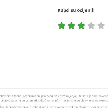
Kupci su ocijenili
oizvodima točna, prehrambeni proizvodi se često mijenjaju te se slijedom navedeno
ju proizvoda, a ne se oslanjati isključivo na informacije koje su objavljene na web st
 K Plus, ili proizvoda drugih dobavljača ili proizvođača, molimo obratite nam se s p