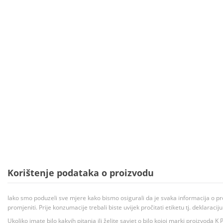
Korištenje podataka o proizvodu
Iako smo poduzeli sve mjere kako bismo osigurali da je svaka informacija o pr
promjeniti. Prije konzumacije trebali biste uvijek pročitati etiketu tj. deklaraci
Ukoliko imate bilo kakvih pitanja ili želite savjet o bilo kojoj marki proizvoda