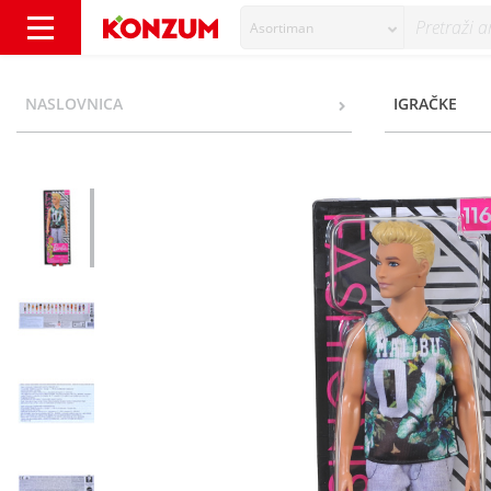
Asortiman
Barbie Ken modni frajer igračka - Konzum
NASLOVNICA
IGRAČKE