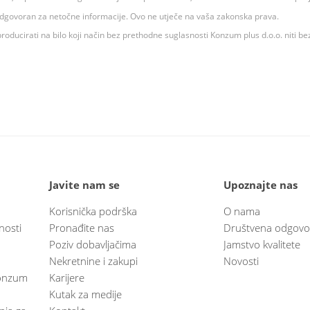
 odgovoran za netočne informacije. Ovo ne utječe na vaša zakonska prava.
roducirati na bilo koji način bez prethodne suglasnosti Konzum plus d.o.o. niti be
Javite nam se
Upoznajte nas
Korisnička podrška
O nama
nosti
Pronađite nas
Društvena odgovo
Poziv dobavljačima
Jamstvo kvalitete
Nekretnine i zakupi
Novosti
 Konzum
Karijere
Kutak za medije