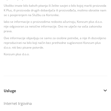
Ukoliko imate bilo kakvih pitanja ili želite savjet o bilo kojoj marki proizvoda
K Plus, ili proizvoda drugih dobavljača ili proizvođača, molimo obratite nam
se s povjerenjem na Službu za Korisnike.
Iako se informacije o proizvodima redovito ažuriraju, Konzum plus d.o.o.
nije odgovoran za netočne informacije. Ovo ne utječe na vaša zakonska
prava.
Ove informacije objavljuju se samo za osobne potrebe, a nije ih dozvoljeno
reproducirati na bilo koji način bez prethodne suglasnosti Konzum plus
d.o.o. niti bez pisane potvrde.
Konzum plus d.o.o.
Usluge
Internet trgovina