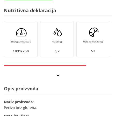
Nutritivna deklaracija
Energija (kJ/kcal)
Masti (g)
Ugljikohidrati (g)
1091/258
3,2
52
Opis proizvoda
Naziv proizvoda:
Pecivo bez glutena.
Neto količina: