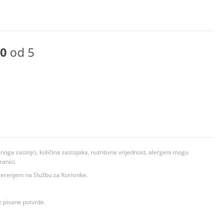
0
od 5
ga sastojci, količina sastojaka, nutritivna vrijednost, alergeni mogu
ranici.
ovjerenjem na Službu za Korisnike.
z pisane potvrde.