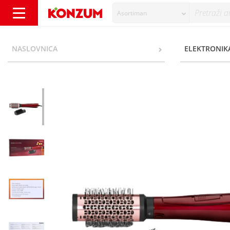
Asortiman
BaByliss Volume Smooth Style Četka za kosu
NASLOVNICA
ELEKTRONIKA