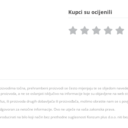
Kupci su ocijenili
oizvodima točna, prehrambeni proizvodi se često mijenjaju te se slijedom navedeno
ju proizvoda, a ne se oslanjati isključivo na informacije koje su objavljene na web st
 K Plus, ili proizvoda drugih dobavljača ili proizvođača, molimo obratite nam se s p
 odgovoran za netočne informacije. Ovo ne utječe na vaša zakonska prava.
roducirati na bilo koji način bez prethodne suglasnosti Konzum plus d.o.o. niti be