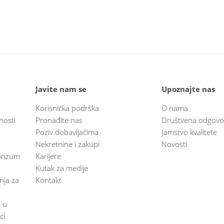
Javite nam se
Upoznajte nas
Korisnička podrška
O nama
nosti
Pronađite nas
Društvena odgovo
Poziv dobavljačima
Jamstvo kvalitete
Nekretnine i zakupi
Novosti
 Konzum
Karijere
Kutak za medije
anja za
Kontakt
e u
ci