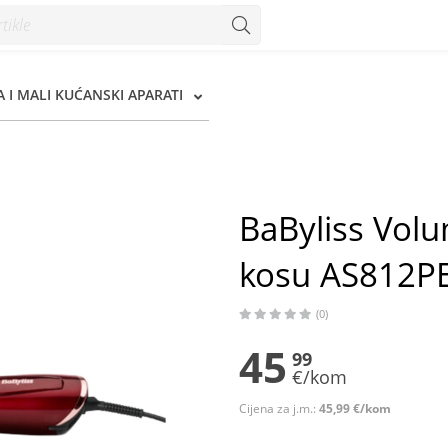
 AS812PE - Konzum
 I MALI KUĆANSKI APARATI
BaByliss Vol
kosu AS812P
(0)
45
99
€/kom
Cijena za j.m.:
45,99 €/kom