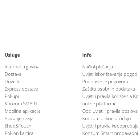
Usluge
Info
Internet trgovina
Načini plaćanja
Dostava
Uvjeti iskorištavanja pogod
Drive In
Podnošenje prigovora
Express dostava
Zaštita osobnih podataka
Pokupi
Uvjeti i pravila korištenja
Konzum SMART
online platforme
Mobilna aplikacija
Opći uvjeti i pravila poslov
Plaćanje režija
Konzum online prodaju
Shop&Touch
Uvjeti i pravila kupoprodaj
Poklon kartica
Konzum Smart prodavaoni