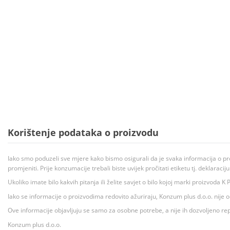
Korištenje podataka o proizvodu
Iako smo poduzeli sve mjere kako bismo osigurali da je svaka informacija o pr
promjeniti. Prije konzumacije trebali biste uvijek pročitati etiketu tj. deklaraci
Ukoliko imate bilo kakvih pitanja ili želite savjet o bilo kojoj marki proizvoda
Iako se informacije o proizvodima redovito ažuriraju, Konzum plus d.o.o. nije
Ove informacije objavljuju se samo za osobne potrebe, a nije ih dozvoljeno rep
Konzum plus d.o.o.