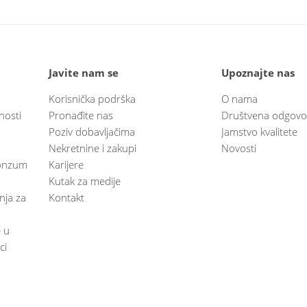
Javite nam se
Upoznajte nas
Korisnička podrška
O nama
nosti
Pronađite nas
Društvena odgovo
Poziv dobavljačima
Jamstvo kvalitete
Nekretnine i zakupi
Novosti
 Konzum
Karijere
Kutak za medije
anja za
Kontakt
e u
ci