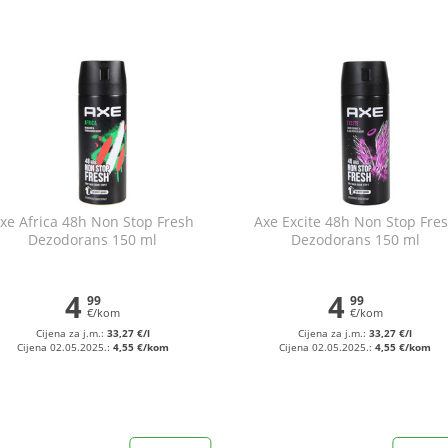
xe Africa 48h Non Stop Fresh
Axe Excite 48h Non Stop Fre
Dezodorans 150 ml
Dezodorans 150 ml
4
4
99
99
€/kom
€/kom
Cijena za j.m.:
33,27 €/l
Cijena za j.m.:
33,27 €/l
Cijena 02.05.2025.:
4,55 €/kom
Cijena 02.05.2025.:
4,55 €/kom