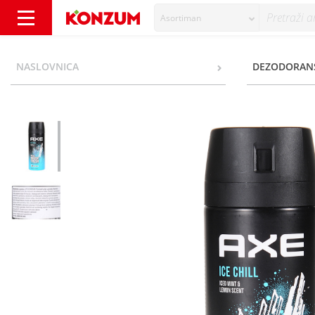
Asortiman
Axe Ice Chill 48h Non Stop Fresh Dezodoran
NASLOVNICA
DEZODORAN