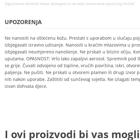
Sigurnosno tehnicki listovi dostupni su na web stranicama apsot.hzjz.hr/stl/
UPOZORENJA
Ne nanositi na oštećenu kožu. Prestati s uporabom u slučaju pojave
Izbjegavati izravno udisanje. Nanositi u kraćim mlazovima u pro
Izbjegavati neumjereno nanošenje. Ne prskati u blizini očiju. Kori
uputama. OPASNOST: Vrlo lako zapaljivi aerosol. Spremnik pod t
se grije. Čuvati odvojeno od topline, vrućih površina, iskri, otvo
paljenja. Ne pušiti. Ne prskati u otvoreni plamen ili drugi izvor pal
niti nakon uporabe. Zaštititi od sunčevog svjetla. Ne izlagati tem
izvan dohvata djece.
I ovi proizvodi bi vas mogli