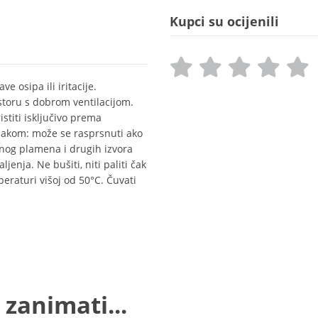
Kupci su ocijenili
 osipa ili iritacije.
storu s dobrom ventilacijom.
stiti isključivo prema
lakom: može se rasprsnuti ako
renog plamena i drugih izvora
jenja. Ne bušiti, niti paliti čak
peraturi višoj od 50°C. Čuvati
 zanimati...