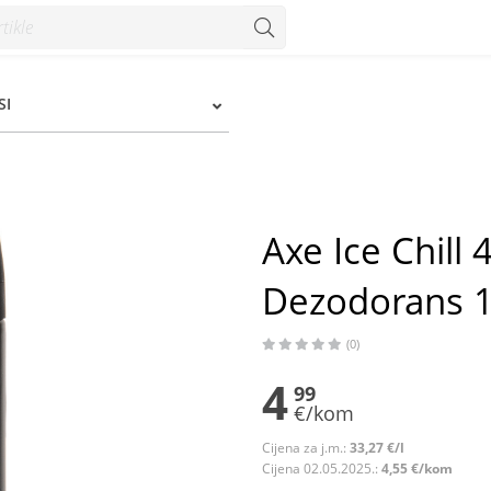
s 150 ml - Konzum
SI
Axe Ice Chill
Dezodorans 
(0)
4
99
€/kom
Cijena za j.m.:
33,27 €/l
Cijena 02.05.2025.:
4,55 €/kom