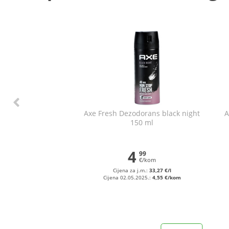
Axe Fresh Dezodorans black night
A
150 ml
4
99
€/kom
Cijena za j.m.:
33,27 €/l
Cijena 02.05.2025.:
4,55 €/kom