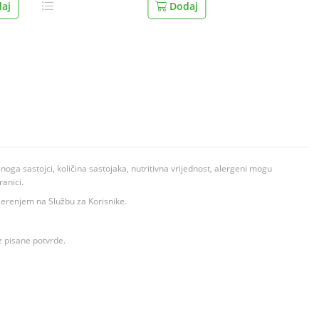
aj
Dodaj
ga sastojci, količina sastojaka, nutritivna vrijednost, alergeni mogu
ranici.
ovjerenjem na Službu za Korisnike.
z pisane potvrde.