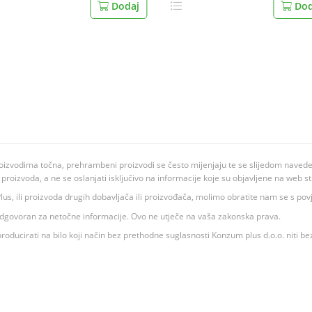
Dodaj
Dod
oizvodima točna, prehrambeni proizvodi se često mijenjaju te se slijedom navedeno
ju proizvoda, a ne se oslanjati isključivo na informacije koje su objavljene na web st
 K Plus, ili proizvoda drugih dobavljača ili proizvođača, molimo obratite nam se s p
 odgovoran za netočne informacije. Ovo ne utječe na vaša zakonska prava.
roducirati na bilo koji način bez prethodne suglasnosti Konzum plus d.o.o. niti be