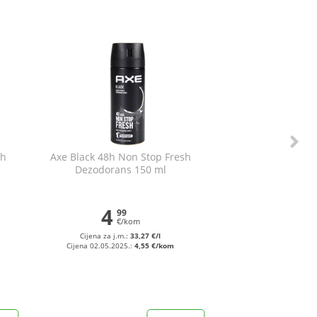
sh
Axe Black 48h Non Stop Fresh
Dezodorans 150 ml
4
99
€/kom
Cijena za j.m.:
33,27 €/l
Cijena 02.05.2025.:
4,55 €/kom