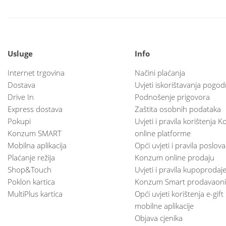
Usluge
Info
Internet trgovina
Načini plaćanja
Dostava
Uvjeti iskorištavanja pogod
Drive In
Podnošenje prigovora
Express dostava
Zaštita osobnih podataka
Pokupi
Uvjeti i pravila korištenja
Konzum SMART
online platforme
Mobilna aplikacija
Opći uvjeti i pravila poslov
Plaćanje režija
Konzum online prodaju
Shop&Touch
Uvjeti i pravila kupoprodaj
Poklon kartica
Konzum Smart prodavaoni
MultiPlus kartica
Opći uvjeti korištenja e-gift
mobilne aplikacije
Objava cjenika