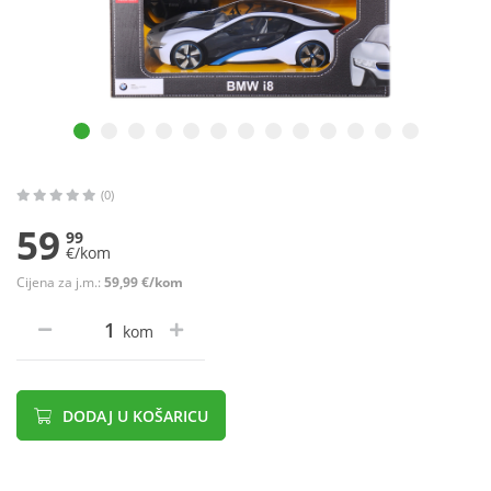
(0)
59
99
€/kom
Cijena za j.m.:
59,99 €/kom
kom
DODAJ U KOŠARICU