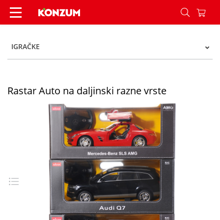
Auto na daljinski r/c 1:14 rastar - Konzum
IGRAČKE
Rastar Auto na daljinski razne vrste