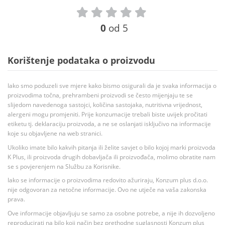
0
od 5
Korištenje podataka o proizvodu
Iako smo poduzeli sve mjere kako bismo osigurali da je svaka informacija o
proizvodima točna, prehrambeni proizvodi se često mijenjaju te se
slijedom navedenoga sastojci, količina sastojaka, nutritivna vrijednost,
alergeni mogu promjeniti. Prije konzumacije trebali biste uvijek pročitati
etiketu tj. deklaraciju proizvoda, a ne se oslanjati isključivo na informacije
koje su objavljene na web stranici.
Ukoliko imate bilo kakvih pitanja ili želite savjet o bilo kojoj marki proizvoda
K Plus, ili proizvoda drugih dobavljača ili proizvođača, molimo obratite nam
se s povjerenjem na Službu za Korisnike.
Iako se informacije o proizvodima redovito ažuriraju, Konzum plus d.o.o.
nije odgovoran za netočne informacije. Ovo ne utječe na vaša zakonska
prava.
Ove informacije objavljuju se samo za osobne potrebe, a nije ih dozvoljeno
reproducirati na bilo koji način bez prethodne suglasnosti Konzum plus