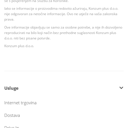
se s povjerenjem na Službu za Korisnike.
Iako se informacije o proizvodima redovito ažuriraju, Konzum plus d.o.o.
nije odgovoran za netočne informacije. Ovo ne utječe na vaša zakonska
prava.
Ove informacije objavljuju se samo za osobne potrebe, a nije ih dozvoljeno
reproducirati na bilo koji način bez prethodne suglasnosti Konzum plus
d.o.o. niti bez pisane potvrde.
Konzum plus d.o.o.
Usluge
Internet trgovina
Dostava
Drive In