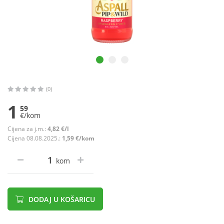
(0)
1
59
€/kom
Cijena za j.m.:
4,82 €/l
Cijena 08.08.2025.:
1,59 €/kom
kom
DODAJ U KOŠARICU