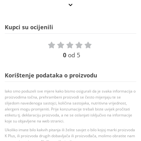
Kupci su ocijenili
0
od 5
Korištenje podataka o proizvodu
Iako smo poduzeli sve mjere kako bismo osigurali da je svaka informacija o
proizvodima točna, prehrambeni proizvodi se često mijenjaju te se
slijedom navedenoga sastojci, količina sastojaka, nutritivna vrijednost,
alergeni mogu promjeniti. Prije konzumacije trebali biste uvijek pročitati
etiketu tj. deklaraciju proizvoda, a ne se oslanjati isključivo na informacije
koje su objavljene na web stranici.
Ukoliko imate bilo kakvih pitanja ili želite savjet o bilo kojoj marki proizvoda
K Plus, ili proizvoda drugih dobavljača ili proizvođača, molimo obratite nam