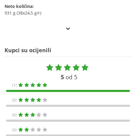
Neto količina:
931 g (38x24,5 g/r)
Kupci su ocijenili
5
od 5
(1)
(0)
(0)
(0)