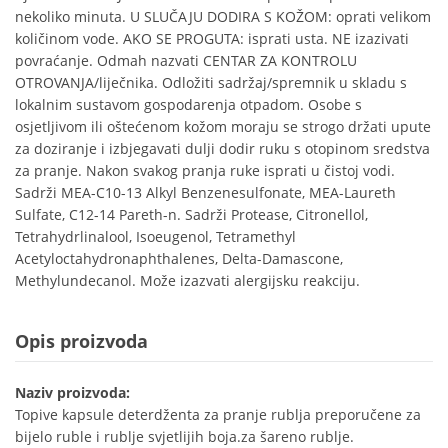
nekoliko minuta. U SLUČAJU DODIRA S KOŽOM: oprati velikom
količinom vode. AKO SE PROGUTA: isprati usta. NE izazivati
povraćanje. Odmah nazvati CENTAR ZA KONTROLU
OTROVANJA/liječnika. Odložiti sadržaj/spremnik u skladu s
lokalnim sustavom gospodarenja otpadom. Osobe s
osjetljivom ili oštećenom kožom moraju se strogo držati upute
za doziranje i izbjegavati dulji dodir ruku s otopinom sredstva
za pranje. Nakon svakog pranja ruke isprati u čistoj vodi.
Sadrži MEA-C10-13 Alkyl Benzenesulfonate, MEA-Laureth
Sulfate, C12-14 Pareth-n. Sadrži Protease, Citronellol,
Tetrahydrlinalool, Isoeugenol, Tetramethyl
Acetyloctahydronaphthalenes, Delta-Damascone,
Methylundecanol. Može izazvati alergijsku reakciju.
Opis proizvoda
Naziv proizvoda:
Topive kapsule deterdženta za pranje rublja preporučene za
bijelo ruble i rublje svjetlijih boja.za šareno rublje.