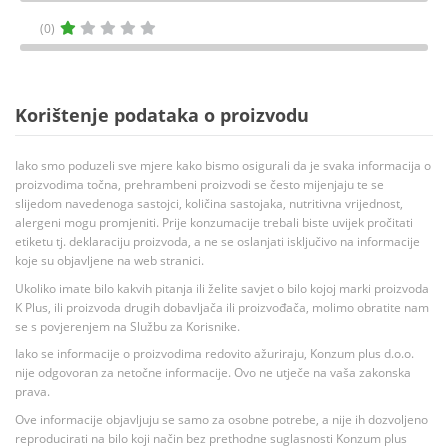
(0)
Korištenje podataka o proizvodu
Iako smo poduzeli sve mjere kako bismo osigurali da je svaka informacija o
proizvodima točna, prehrambeni proizvodi se često mijenjaju te se
slijedom navedenoga sastojci, količina sastojaka, nutritivna vrijednost,
alergeni mogu promjeniti. Prije konzumacije trebali biste uvijek pročitati
etiketu tj. deklaraciju proizvoda, a ne se oslanjati isključivo na informacije
koje su objavljene na web stranici.
Ukoliko imate bilo kakvih pitanja ili želite savjet o bilo kojoj marki proizvoda
K Plus, ili proizvoda drugih dobavljača ili proizvođača, molimo obratite nam
se s povjerenjem na Službu za Korisnike.
Iako se informacije o proizvodima redovito ažuriraju, Konzum plus d.o.o.
nije odgovoran za netočne informacije. Ovo ne utječe na vaša zakonska
prava.
Ove informacije objavljuju se samo za osobne potrebe, a nije ih dozvoljeno
reproducirati na bilo koji način bez prethodne suglasnosti Konzum plus