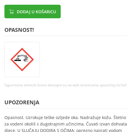
DODAJ U KOŠARICU
OPASNOST!
Sigurnosno tehnicki listovi dostupni su na web stranicama apsot.hzjz.hr/stl/
UPOZORENJA
Opasnost. Uzrokuje teške ozljede oka. Nadražuje kožu. Štetno
za vodeni okoliš s dugotrajnim učincima. Čuvati izvan dohvata
djece. U SLUČAJU DODIRA S OČIMA: oprezno ispirati vodom