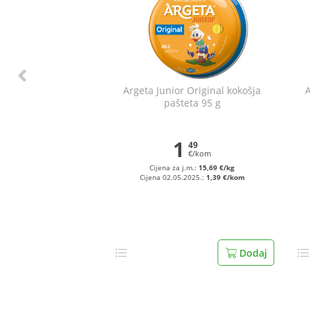
Argeta Junior Original kokošja
A
pašteta 95 g
1
49
€/kom
Cijena za j.m.:
15,69 €/kg
Cijena 02.05.2025.:
1,39 €/kom
Dodaj