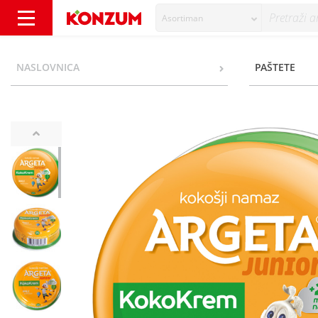
Asortiman
Argeta Junior KokoKrem kokošji namaz 95 g 
NASLOVNICA
PAŠTETE