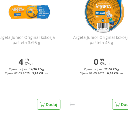
rgeta Junior Original kokošja
Argeta Junior Original kokoš
pašteta 3x95 g
pašteta 45 g
4
0
19
99
€/kom
€/kom
Cijena za j.m.:
14,70 €/kg
Cijena za j.m.:
22,00 €/kg
Cijena 02.05.2025.:
3,99 €/kom
Cijena 02.05.2025.:
0,89 €/kom
Dodaj
Dod