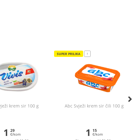
SUPER PRILIKA
!
vježi krem sir 100 g
Abc Svježi krem sir čili 100 g
1
1
29
15
€/kom
€/kom