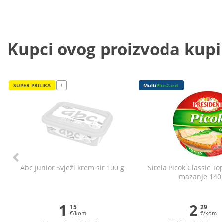
Kupci ovog proizvoda kupili
SUPER PRILIKA
!
Multi
PlusCard
Abc Junior Svježi krem sir 100 g
Sirela Picok Classic Top
mazanje 140
1
2
15
29
€/kom
€/kom