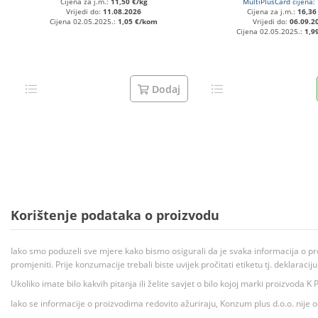
Cijena za j.m.:
11,50 €/kg
MultiPlusCard cijena:
Vrijedi do:
11.08.2026
Cijena za j.m.:
16,36
Cijena 02.05.2025.:
1,05 €/kom
Vrijedi do:
06.09.2
Cijena 02.05.2025.:
1,9
Dodaj
Korištenje podataka o proizvodu
Iako smo poduzeli sve mjere kako bismo osigurali da je svaka informacija o pr
promjeniti. Prije konzumacije trebali biste uvijek pročitati etiketu tj. deklaraci
Ukoliko imate bilo kakvih pitanja ili želite savjet o bilo kojoj marki proizvoda
Iako se informacije o proizvodima redovito ažuriraju, Konzum plus d.o.o. nije