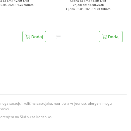
na za j.m.:
12,90 €/kg
Cijena za j.m.:
11,50 €/kg
02.05.2025.:
1,29 €/kom
Vrijedi do:
11.08.2026
Cijena 02.05.2025.:
1,05 €/kom
Dodaj
Dodaj
ga sastojci, količina sastojaka, nutritivna vrijednost, alergeni mogu
ranici.
ovjerenjem na Službu za Korisnike.