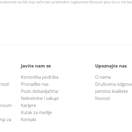
roducirati na bilo koji način bez prethodne suglasnosti Konzum plus d.o.o. niti be
Javite nam se
Upoznajte nas
Korisnička podrška
O nama
nosti
Pronađite nas
Društvena odgovo
Poziv dobavljačima
Jamstvo kvalitete
Nekretnine i zakupi
Novosti
 Konzum
Karijere
Kutak za medije
anja za
Kontakt