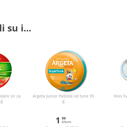
 su i...
ljeni sir za
Argeta Junior Pašteta od tune 95
Vivis S
 g
g
1
99
€/kom