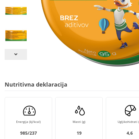
Nutritivna deklaracija
Energija (kJ/kcal)
Masti (g)
Ugljikohidrati (
985/237
19
4,6