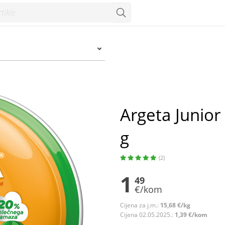
- Konzum
Argeta Junio
g
(2)
1
49
€/kom
Cijena za j.m.:
15,68 €/kg
Cijena 02.05.2025.:
1,39 €/kom