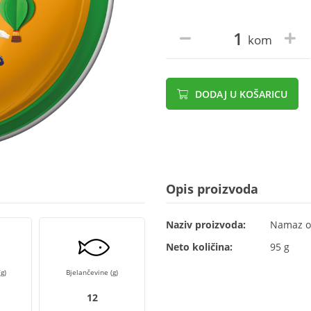
kom
DODAJ U KOŠARICU
Opis proizvoda
Naziv proizvoda:
Namaz od
Neto količina:
95 g
g)
Bjelančevine (g)
12