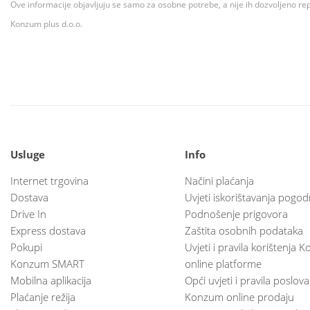
Ove informacije objavljuju se samo za osobne potrebe, a nije ih dozvoljeno rep
Konzum plus d.o.o.
Usluge
Info
Internet trgovina
Načini plaćanja
Dostava
Uvjeti iskorištavanja pogod
Drive In
Podnošenje prigovora
Express dostava
Zaštita osobnih podataka
Pokupi
Uvjeti i pravila korištenja
Konzum SMART
online platforme
Mobilna aplikacija
Opći uvjeti i pravila poslov
Plaćanje režija
Konzum online prodaju