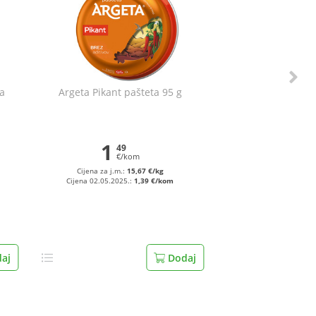
ja
Argeta Pikant pašteta 95 g
1
49
€/kom
Cijena za j.m.:
15,67 €/kg
Cijena 02.05.2025.:
1,39 €/kom
aj
Dodaj