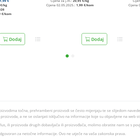
1,99 €
Cijena za j.m.:
20,95 €/kg
Cije
 €/kg
Cijena 02.05.2025.:
1,99 €/kom
Cijena 
026
9 €/kom
Dodaj
Dodaj
oizvodima točna, prehrambeni proizvodi se često mijenjaju te se slijedom navedeno
ju proizvoda, a ne se oslanjati isključivo na informacije koje su objavljene na web st
 K Plus, ili proizvoda drugih dobavljača ili proizvođača, molimo obratite nam se s p
 odgovoran za netočne informacije. Ovo ne utječe na vaša zakonska prava.