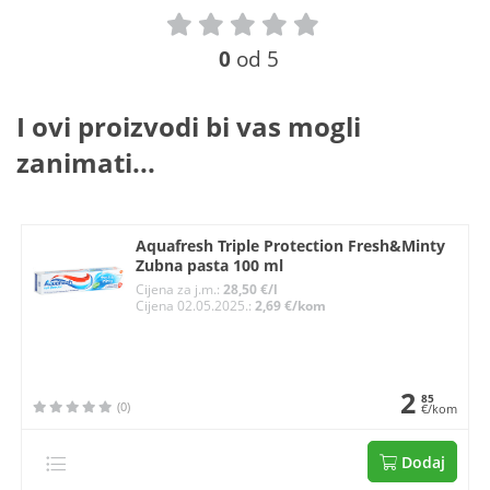
0
od 5
I ovi proizvodi bi vas mogli
zanimati...
Aquafresh Triple Protection Fresh&Minty
Zubna pasta 100 ml
Cijena za j.m.:
28,50 €/l
Cijena 02.05.2025.:
2,69 €/kom
2
85
(0)
€/kom
Dodaj