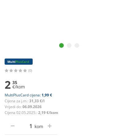
Multi
PlusCard
(0)
2
35
€/kom
MultiPlusCard cijena:
1,99 €
Cijena za j.m.:
31,33 €/l
Vrijedi do:
06.09.2026
Cijena 02.05.2025.:
2,19 €/kom
kom