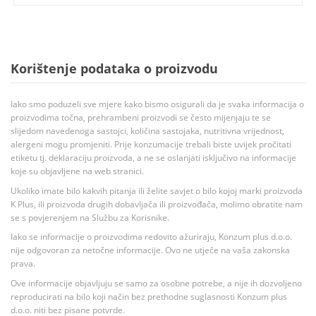
Korištenje podataka o proizvodu
Iako smo poduzeli sve mjere kako bismo osigurali da je svaka informacija o
proizvodima točna, prehrambeni proizvodi se često mijenjaju te se
slijedom navedenoga sastojci, količina sastojaka, nutritivna vrijednost,
alergeni mogu promjeniti. Prije konzumacije trebali biste uvijek pročitati
etiketu tj. deklaraciju proizvoda, a ne se oslanjati isključivo na informacije
koje su objavljene na web stranici.
Ukoliko imate bilo kakvih pitanja ili želite savjet o bilo kojoj marki proizvoda
K Plus, ili proizvoda drugih dobavljača ili proizvođača, molimo obratite nam
se s povjerenjem na Službu za Korisnike.
Iako se informacije o proizvodima redovito ažuriraju, Konzum plus d.o.o.
nije odgovoran za netočne informacije. Ovo ne utječe na vaša zakonska
prava.
Ove informacije objavljuju se samo za osobne potrebe, a nije ih dozvoljeno
reproducirati na bilo koji način bez prethodne suglasnosti Konzum plus
d.o.o. niti bez pisane potvrde.