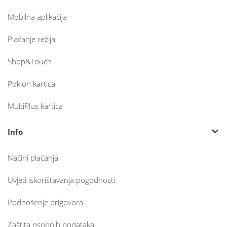
Mobilna aplikacija
Plaćanje režija
Shop&Touch
Poklon kartica
MultiPlus kartica
Info
Načini plaćanja
Uvjeti iskorištavanja pogodnosti
Podnošenje prigovora
Zaštita osobnih podataka