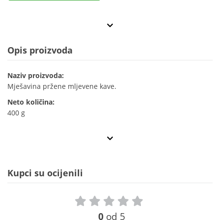
Opis proizvoda
Naziv proizvoda:
Mješavina pržene mljevene kave.
Neto količina:
400 g
Kupci su ocijenili
0
od 5