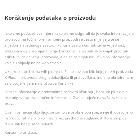
Korištenje podataka o proizvodu
Iako smo poduzeli sve mjere kako bismo osigurali da je svaka informacija o
proizvodima točna, prehrambeni proizvodi se često mijenjaju te se
slijedom navedenoga sastojci, količina sastojaka, nutritivna vrijednost,
alergeni mogu promjeniti. Prije konzumacije trebali biste uvijek pročitati
etiketu tj. deklaraciju proizvoda, a ne se oslanjati isključivo na informacije
koje su objavljene na web stranici.
Ukoliko imate bilo kakvih pitanja ili želite savjet o bilo kojoj marki proizvoda
K Plus, ili proizvoda drugih dobavljača ili proizvođača, molimo obratite nam
se s povjerenjem na Službu za Korisnike.
Iako se informacije o proizvodima redovito ažuriraju, Konzum plus d.o.o.
nije odgovoran za netočne informacije. Ovo ne utječe na vaša zakonska
prava.
Ove informacije objavljuju se samo za osobne potrebe, a nije ih dozvoljeno
reproducirati na bilo koji način bez prethodne suglasnosti Konzum plus
d.o.o. niti bez pisane potvrde.
Konzum plus d.o.o.