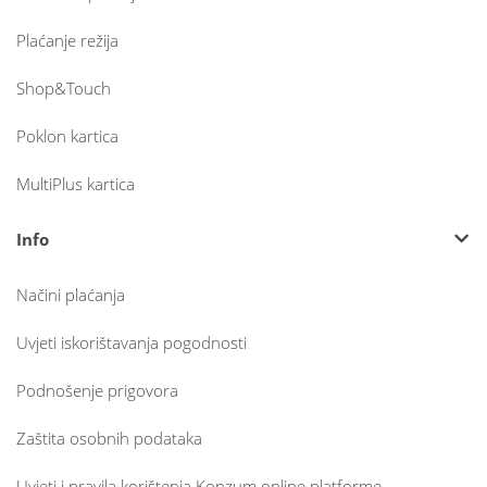
Plaćanje režija
Shop&Touch
Poklon kartica
MultiPlus kartica
Info
Načini plaćanja
Uvjeti iskorištavanja pogodnosti
Podnošenje prigovora
Zaštita osobnih podataka
Uvjeti i pravila korištenja Konzum online platforme