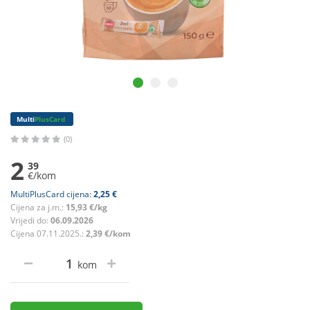
Multi
PlusCard
(0)
2
39
€/kom
MultiPlusCard cijena:
2,25 €
Cijena za j.m.:
15,93 €/kg
Vrijedi do:
06.09.2026
Cijena 07.11.2025.:
2,39 €/kom
kom