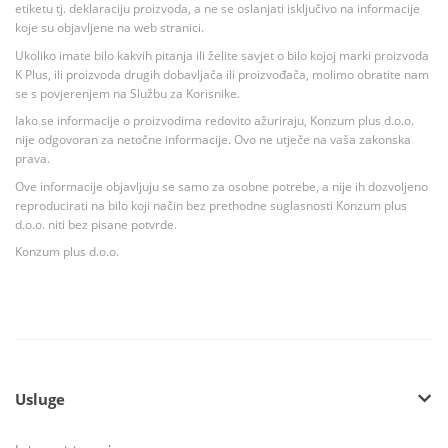
etiketu tj. deklaraciju proizvoda, a ne se oslanjati isključivo na informacije
koje su objavljene na web stranici.
Ukoliko imate bilo kakvih pitanja ili želite savjet o bilo kojoj marki proizvoda
K Plus, ili proizvoda drugih dobavljača ili proizvođača, molimo obratite nam
se s povjerenjem na Službu za Korisnike.
Iako se informacije o proizvodima redovito ažuriraju, Konzum plus d.o.o.
nije odgovoran za netočne informacije. Ovo ne utječe na vaša zakonska
prava.
Ove informacije objavljuju se samo za osobne potrebe, a nije ih dozvoljeno
reproducirati na bilo koji način bez prethodne suglasnosti Konzum plus
d.o.o. niti bez pisane potvrde.
Konzum plus d.o.o.
Usluge