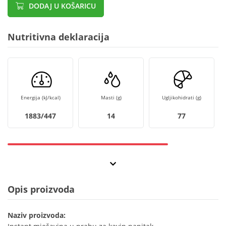
DODAJ U KOŠARICU
Nutritivna deklaracija
Energija (kJ/kcal)
Masti (g)
Ugljikohidrati (g)
1883/447
14
77
Opis proizvoda
Naziv proizvoda: