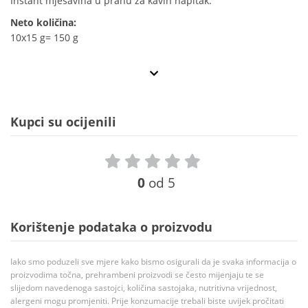
Instant mješavina u prahu za kavin napitak.
Neto količina:
10x15 g= 150 g
Kupci su ocijenili
0
od 5
Korištenje podataka o proizvodu
Iako smo poduzeli sve mjere kako bismo osigurali da je svaka informacija o
proizvodima točna, prehrambeni proizvodi se često mijenjaju te se
slijedom navedenoga sastojci, količina sastojaka, nutritivna vrijednost,
alergeni mogu promjeniti. Prije konzumacije trebali biste uvijek pročitati