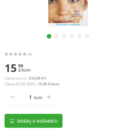
(0)
15
99
€/kom
Cijena za j.m.:
533,00 €/l
Cijena 02.05.2025.:
15,99 €/kom
kom
DODAJ U KOŠARICU