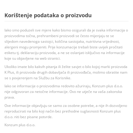
Korištenje podataka o proizvodu
Iako smo poduzeli sve mjere kako bismo osigurali da je svaka informacija o
proizvodima točna, prehrambeni proizvodi se često mijenjaju te se
slijedom navedenoga sastojci, količina sastojaka, nutritivna vrijednost,
alergeni mogu promjeniti. Prije konzumacije trebali biste uvijek pročitati
etiketu tj. deklaraciju proizvoda, a ne se oslanjati isključivo na informacije
koje su objavljene na web stranici.
Ukoliko imate bilo kakvih pitanja ili želite savjet o bilo kojoj marki proizvoda
K Plus, ili proizvoda drugih dobavljača ili proizvođača, molimo obratite nam
se s povjerenjem na Službu za Korisnike.
Iako se informacije o proizvodima redovito ažuriraju, Konzum plus d.o.o.
nije odgovoran za netočne informacije. Ovo ne utječe na vaša zakonska
prava.
Ove informacije objavljuju se samo za osobne potrebe, a nije ih dozvoljeno
reproducirati na bilo koji način bez prethodne suglasnosti Konzum plus
d.o.o. niti bez pisane potvrde.
Konzum plus d.o.o.