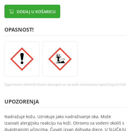
DODAJ U KOŠARICU
OPASNOST!
Sigurnosno tehnicki listovi dostupni su na web stranicama apsot.hzjz.hr/stl/
UPOZORENJA
Nadražuje kožu. Uzrokuje jako nadraživanje oka. Može
izazvati alergijsku reakciju na koži. Otrovno za vodeni okoliš s
dugotrajnim učincima. Čuvati izvan dohvata djece. U SLUČAJU