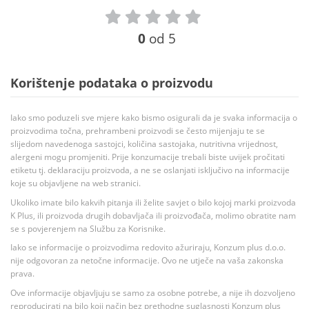
0
od 5
Korištenje podataka o proizvodu
Iako smo poduzeli sve mjere kako bismo osigurali da je svaka informacija o
proizvodima točna, prehrambeni proizvodi se često mijenjaju te se
slijedom navedenoga sastojci, količina sastojaka, nutritivna vrijednost,
alergeni mogu promjeniti. Prije konzumacije trebali biste uvijek pročitati
etiketu tj. deklaraciju proizvoda, a ne se oslanjati isključivo na informacije
koje su objavljene na web stranici.
Ukoliko imate bilo kakvih pitanja ili želite savjet o bilo kojoj marki proizvoda
K Plus, ili proizvoda drugih dobavljača ili proizvođača, molimo obratite nam
se s povjerenjem na Službu za Korisnike.
Iako se informacije o proizvodima redovito ažuriraju, Konzum plus d.o.o.
nije odgovoran za netočne informacije. Ovo ne utječe na vaša zakonska
prava.
Ove informacije objavljuju se samo za osobne potrebe, a nije ih dozvoljeno
reproducirati na bilo koji način bez prethodne suglasnosti Konzum plus