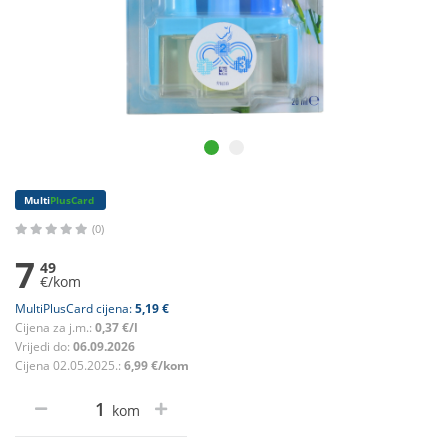
Multi
PlusCard
(0)
7
49
€/kom
MultiPlusCard cijena:
5,19 €
Cijena za j.m.:
0,37 €/l
Vrijedi do:
06.09.2026
Cijena 02.05.2025.:
6,99 €/kom
kom